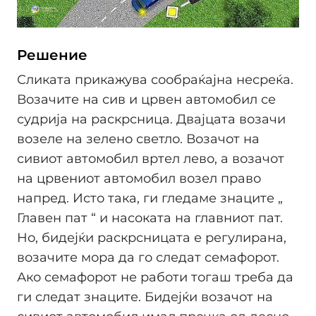
Решение
Сликата прикажува сообраќајна несреќа.
Возачите на сив и црвен автомобил се
судрија на раскрсница. Двајцата возачи
возеле на зелено светло. Возачот на
сивиот автомобил вртел лево, а возачот
на црвениот автомобил возел право
напред. Исто така, ги гледаме знаците „
Главен пат “ и насоката на главниот пат.
Но, бидејќи раскрсницата е регулирана,
возачите мора да го следат семафорот.
Ако семафорот не работи тогаш треба да
ги следат знаците. Бидејќи возачот на