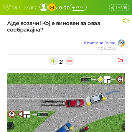
+
x 0.00
POST
SHARE
Ајде возачи! Кој е виновен за оваа
сообраќајка?
Кристина Гиева
17.06.2025
21