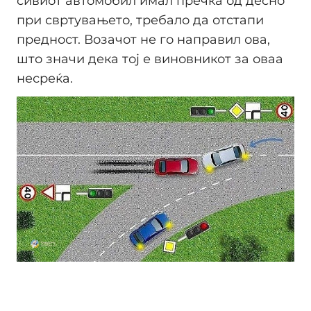
сивиот автомобил имал пречка од десно
при свртувањето, требало да отстапи
предност. Возачот не го направил ова,
што значи дека тој е виновникот за оваа
несреќа.