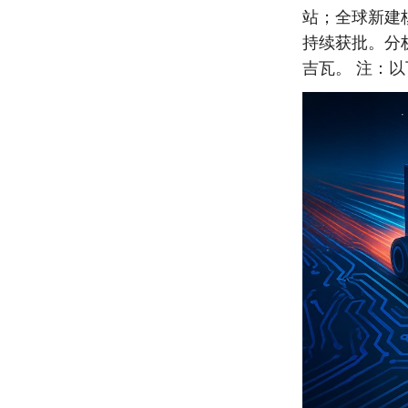
站；全球新建
持续获批。分析
吉瓦。 注：