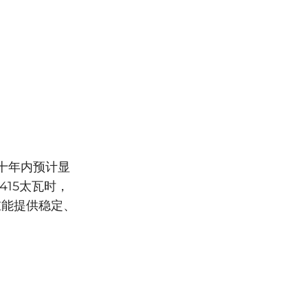
十年内预计显
415太瓦时，
谁能提供稳定、