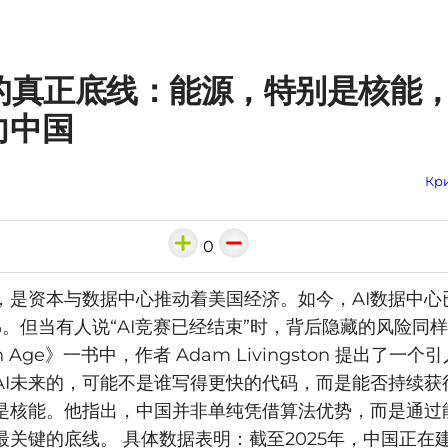
赛的真正底线：能源，特别是核能
向中国
Кри
0
后，是资本与数据中心推动着美国经济。如今，AI数据中心
%。但当有人说“AI竞赛已经结束”时，背后隐藏的风险同
oin Age》一书中，作者 Adam Livingston 提出了一
AI未来的，可能不是谁写得更快的代码，而是能否持续获
是核能。他指出，中国并非单纯凭借算法优势，而是通过
最关键的底线。 具体数据表明：截至2025年，中国正在建