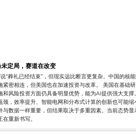
尚未定局，赛道在改变
ton 曾说“葬礼已经结束”，但现实远比断言更复杂。中国的
设施紧密相连，但美国也在加速投资与改革。 美国在基础
施和风险投资方面仍具备明显优势，能为AI提供强大支撑
瓶颈，效率提升、智能电网和分布式计算的创新也可能缩
件与数据一样重要，但结果取决于多重因素。当前态势显示
正在重新书写。