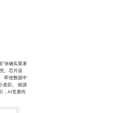
核能扩张确实显著
研究、芯片设
。 即使数据中
小差距。 能源
，AI竞赛尚