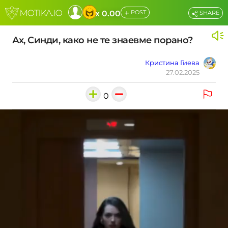
+
x 0.00
POST
SHARE
Ах, Синди, како не те знаевме порано?
Кристина Гиева
27.02.2025
0