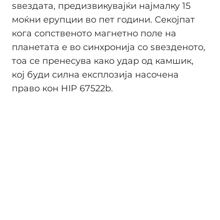
ѕвездата, предизвикувајќи најмалку 15
моќни ерупции во пет години. Секојпат
кога сопственото магнетно поле на
планетата е во синхронија со ѕвезденото,
тоа се пренесува како удар од камшик,
кој буди силна експлозија насочена
право кон HIP 67522b.