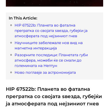
In This Article:
HIP 67522b: Планета во фатална
прегратка со својата ѕвезда, губејќи ја
атмосферата под нејзиниот гнев
Научниците забележале нов вид на
магнетна интеракција
Разорните последици: Планетата губи
атмосфера, можеби ќе се смали до
големината на Нептун
Ново поглавје за астрономијата
HIP 67522b: Планета во фатална
прегратка со својата ѕвезда, губејќи
ја атмосферата под нејзиниот гнев