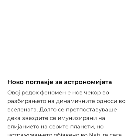
Ново поглавје за астрономијата
Овој редок феномен е нов чекор во
разбирањето на динамичните односи во
вселената. Долго се претпоставуваше
дека ѕвездите се имунизирани на
влијанието на своите планети, но
истражувањето објавено во Nature сега