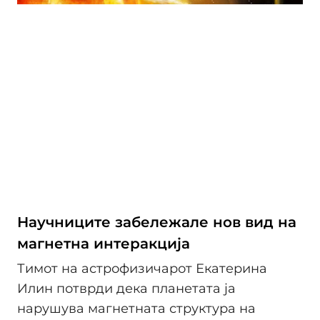
Научниците забележале нов вид на
магнетна интеракција
Тимот на астрофизичарот Екатерина
Илин потврди дека планетата ја
нарушува магнетната структура на