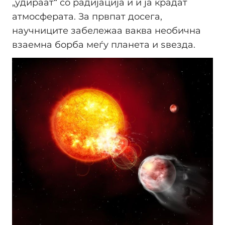
„удираат“ со радијација и ѝ ја крадат
атмосферата. За првпат досега,
научниците забележаа ваква необична
взаемна борба меѓу планета и ѕвезда.