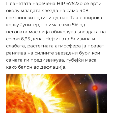
Планетата наречена HIP 67522b се врти
околу младата ѕвезда на само 408
светлински години од нас. Таа е широка
колку Јупитер, но има само 5% од
неговата маса и ја обиколува ѕвездата на
секои 6,95 дена. Нејзината близина и
слабата, растегната атмосфера ја прават
ранлива на силните ѕвездени бури кои
самата ги предизвикува, губејќи маса
како балон во дефлација.