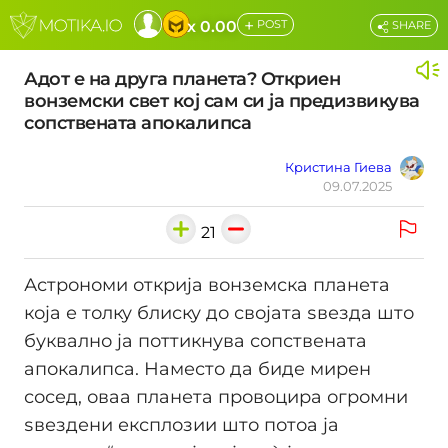
+
x 0.00
POST
SHARE
Адот е на друга планета? Откриен
вонземски свет кој сам си ја предизвикува
сопствената апокалипса
Кристина Гиева
09.07.2025
21
Астрономи открија вонземска планета
која е толку блиску до својата ѕвезда што
буквално ја поттикнува сопствената
апокалипса. Наместо да биде мирен
сосед, оваа планета провоцира огромни
ѕвездени експлозии што потоа ја