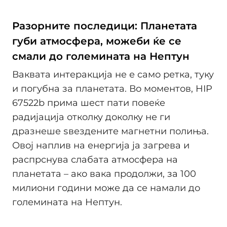
Разорните последици: Планетата
губи атмосфера, можеби ќе се
смали до големината на Нептун
Ваквата интеракција не е само ретка, туку
и погубна за планетата. Во моментов, HIP
67522b прима шест пати повеќе
радијација отколку доколку не ги
дразнеше ѕвездените магнетни полиња.
Овој наплив на енергија ја загрева и
распрснува слабата атмосфера на
планетата – ако вака продолжи, за 100
милиони години може да се намали до
големината на Нептун.