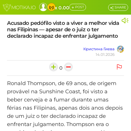
+
x 0.00
POST
SHARE
Acusado pedófilo visto a viver a melhor vida
nas Filipinas — apesar de o juiz o ter
declarado incapaz de enfrentar julgamento
Кристина Гиева
14.01.2026
0
Ronald Thompson, de 69 anos, de origem
provável na Sunshine Coast, foi visto a
beber cerveja e a fumar durante umas
férias nas Filipinas, apenas dois anos depois
de um juiz o ter declarado incapaz de
enfrentar julgamento. Thompson era o