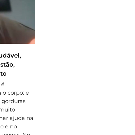
udável,
stão,
to
 é
o corpo: é
 gorduras
 muito
mar ajuda na
ro e no
 jovens. No