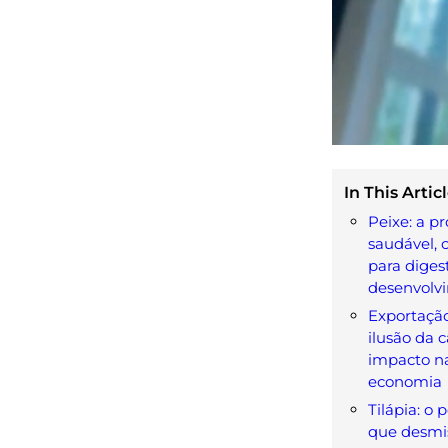
In This Articl
Peixe: a p
saudável, 
para diges
desenvolv
Exportação
ilusão da c
impacto n
economia
Tilápia: o 
que desmis