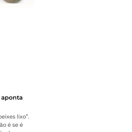
e aponta
eixes lixo”.
ão é se é