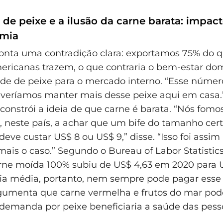
 de peixe e a ilusão da carne barata: impac
omia
nta uma contradição clara: exportamos 75% do q
ericanas trazem, o que contraria o bem-estar dom
ade de peixe para o mercado interno. “Esse númer
everíamos manter mais desse peixe aqui em casa.
nstrói a ideia de que carne é barata. “Nós fomo
, neste país, a achar que um bife do tamanho cer
deve custar US$ 8 ou US$ 9,” disse. “Isso foi assim
mais o caso.” Segundo o Bureau of Labor Statistics
rne moída 100% subiu de US$ 4,63 em 2020 para 
lia média, portanto, nem sempre pode pagar esse 
umenta que carne vermelha e frutos do mar pode
demanda por peixe beneficiaria a saúde das pess