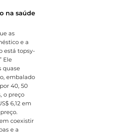
to na saúde
ue as
éstico e a
o está topsy-
” Ele
s quase
to, embalado
 por 40, 50
, o preço
US$ 6,12 em
preço.
m coexistir
oas e a