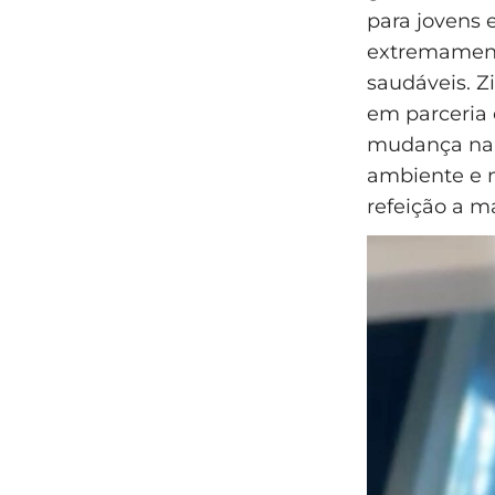
para jovens 
extremament
saudáveis. Z
em parceria 
mudança na d
ambiente e 
refeição a m