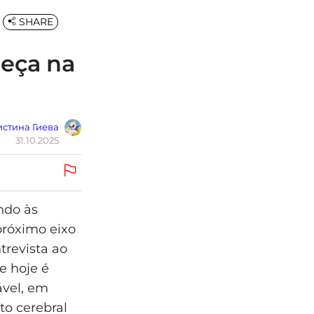
SHARE
meça na
стина Гиева
31.10.2025
ndo às
próximo eixo
trevista ao
e hoje é
ável, em
to cerebral