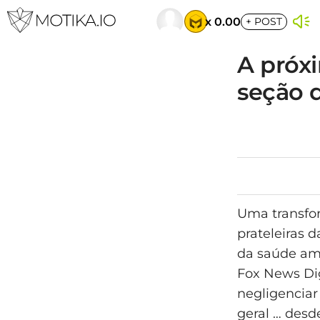
x 0.00
+
POST
A próx
seção 
Uma transfor
prateleiras 
da saúde ame
Fox News Dig
negligenciar
geral … desd