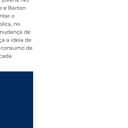
e e Barton
tar o
lica, no
 mudança de
ça a ideia de
o consumo de
 cada