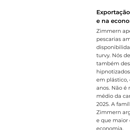
Exportação
e na econ
Zimmern apo
pescarias am
disponibilid
turvy. Nós d
também desco
hipnotizados
em plástico, 
anos. Não é 
médio da ca
2025. A famí
Zimmern arg
e que maior 
economia.