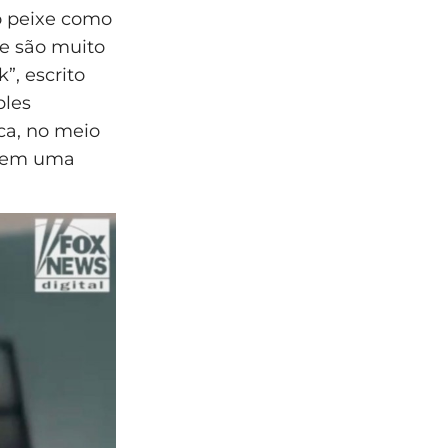
 o peixe como
e são muito
”, escrito
ples
ca, no meio
ssem uma