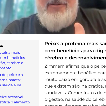
Peixe: a proteína mais sa
e:
com benefícios para dige
roteína mais
cérebro e desenvolvimen
com benefícios
tão, cérebro e
Zimmern afirma que o peixe
imento
extremamente benéfico para 
 de peixe e a
muito baixo em gordura e as
arne barata:
a saúde e na
que existem são, na prática,
saudáveis. Comer frutos do 
peixe acessível
digestão, na saúde do céreb
tifica o alimento
desenvolvimento cerebral de