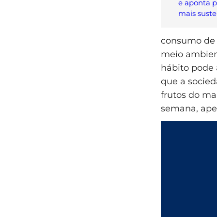
e aponta p
mais suste
consumo de p
meio ambien
hábito pode a
que a socie
frutos do ma
semana, ape