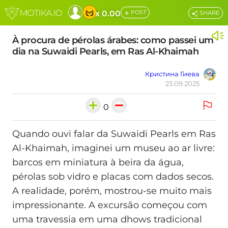
+
x 0.00
POST
SHARE
À procura de pérolas árabes: como passei um
dia na Suwaidi Pearls, em Ras Al-Khaimah
Кристина Гиева
23.09.2025
0
Quando ouvi falar da Suwaidi Pearls em Ras
Al-Khaimah, imaginei um museu ao ar livre:
barcos em miniatura à beira da água,
pérolas sob vidro e placas com dados secos.
A realidade, porém, mostrou-se muito mais
impressionante. A excursão começou com
uma travessia em uma dhows tradicional