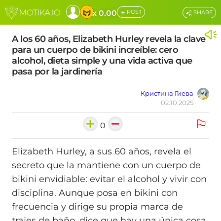
+
x 0.00
POST
SHARE
A los 60 años, Elizabeth Hurley revela la clave
para un cuerpo de bikini increíble: cero
alcohol, dieta simple y una vida activa que
pasa por la jardinería
Кристина Гиева
02.10.2025
0
Elizabeth Hurley, a sus 60 años, revela el
secreto que la mantiene con un cuerpo de
bikini envidiable: evitar el alcohol y vivir con
disciplina. Aunque posa en bikini con
frecuencia y dirige su propia marca de
trajes de baño, dice que hay una única cosa