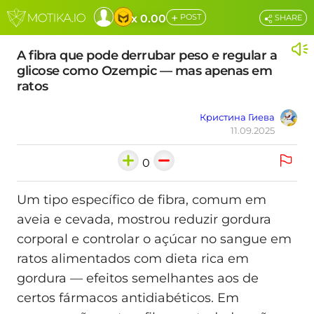
+
x 0.00
POST
SHARE
A fibra que pode derrubar peso e regular a
glicose como Ozempic — mas apenas em
ratos
Кристина Гиева
11.09.2025
0
Um tipo específico de fibra, comum em
aveia e cevada, mostrou reduzir gordura
corporal e controlar o açúcar no sangue em
ratos alimentados com dieta rica em
gordura — efeitos semelhantes aos de
certos fármacos antidiabéticos. Em