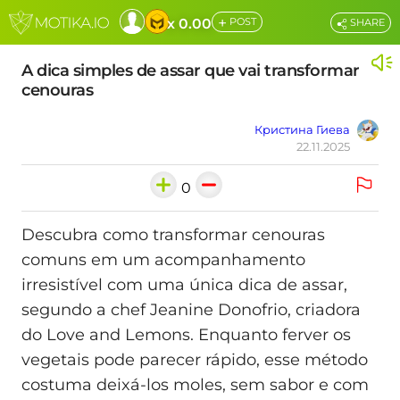
+
x 0.00
POST
SHARE
A dica simples de assar que vai transformar
cenouras
Кристина Гиева
22.11.2025
0
Descubra como transformar cenouras
comuns em um acompanhamento
irresistível com uma única dica de assar,
segundo a chef Jeanine Donofrio, criadora
do Love and Lemons. Enquanto ferver os
vegetais pode parecer rápido, esse método
costuma deixá-los moles, sem sabor e com