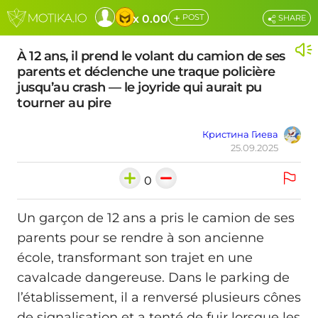
+
x 0.00
POST
SHARE
À 12 ans, il prend le volant du camion de ses
parents et déclenche une traque policière
jusqu’au crash — le joyride qui aurait pu
tourner au pire
Кристина Гиева
25.09.2025
0
Un garçon de 12 ans a pris le camion de ses
parents pour se rendre à son ancienne
école, transformant son trajet en une
cavalcade dangereuse. Dans le parking de
l’établissement, il a renversé plusieurs cônes
de signalisation et a tenté de fuir lorsque les