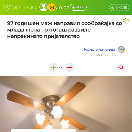
+
x 0.00
POST
SHARE
97 годишен маж направил сообраќајка со
млада жена - оттогаш развиле
непрекинато пријателство
Кристина Гиева
24.05.2025
21