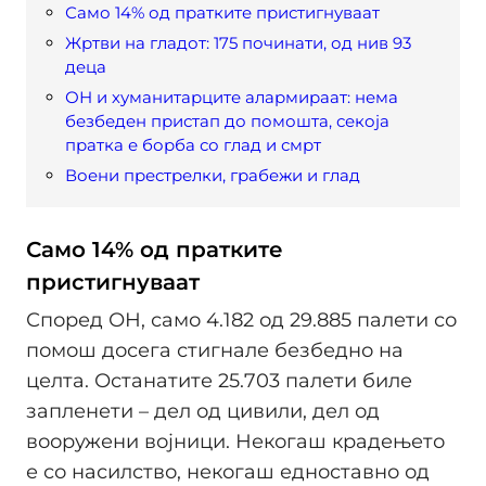
Само 14% од пратките пристигнуваат
Жртви на гладот: 175 починати, од нив 93
деца
ОН и хуманитарците алармираат: нема
безбеден пристап до помошта, секоја
пратка е борба со глад и смрт
Воени престрелки, грабежи и глад
Само 14% од пратките
пристигнуваат
Според ОН, само 4.182 од 29.885 палети со
помош досега стигнале безбедно на
целта. Останатите 25.703 палети биле
запленети – дел од цивили, дел од
вооружени војници. Некогаш крадењето
е со насилство, некогаш едноставно од