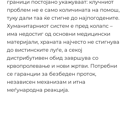
граници постојано укажуваат: клучниот
проблем не е само количината на помош,
туку дали таа ќе стигне до најпогодените.
Хуманитарниот систем е пред колапс –
има недостиг од основни медицински
материјали, храната најчесто не стигнува
до вистинските луѓе, а секој
дистрибутивен обид завршува со
крвопролевање и нови жртви. Потребни
се гаранции за безбеден проток,
независен механизам и итна
меѓународна реакција.