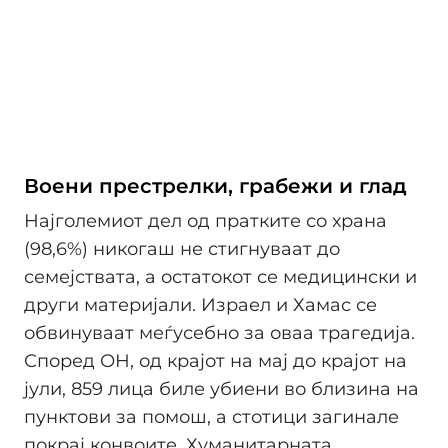
Воени престрелки, грабежи и глад
Најголемиот дел од пратките со храна
(98,6%) никогаш не стигнуваат до
семејствата, а остатокот се медицински и
други материјали. Израел и Хамас се
обвинуваат меѓусебно за оваа трагедија.
Според ОН, од крајот на мај до крајот на
јули, 859 лица биле убиени во близина на
пунктови за помош, а стотици загинале
покрај конвоите. Хуманитарната