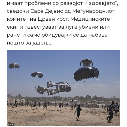
имаат проблеми со развојот и здравјето“,
сведочи Сара Дејвис од Меѓународниот
комитет на Црвен крст. Медицинските
екипи известуваат за луѓе убиени или
ранети само обидувајќи се да набават
нешто за јадење.