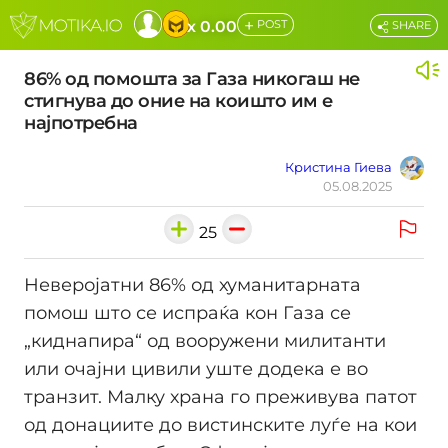
+
x 0.00
POST
SHARE
86% од помошта за Газа никогаш не
стигнува до оние на коишто им е
најпотребна
Кристина Гиева
05.08.2025
25
Неверојатни 86% од хуманитарната
помош што се испраќа кон Газа се
„киднапира“ од вооружени милитанти
или очајни цивили уште додека е во
транзит. Малку храна го преживува патот
од донациите до вистинските луѓе на кои