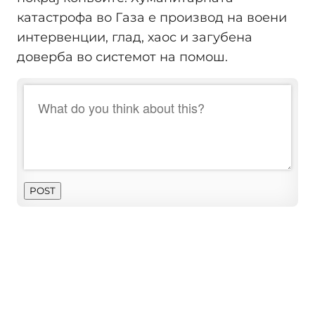
катастрофа во Газа е производ на воени
интервенции, глад, хаос и загубена
доверба во системот на помош.
POST