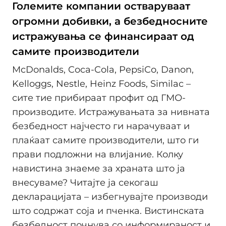
Големите компании остваруваат
огромни добивки, а безбедносните
истражувања се финансираат од
самите производители
McDonalds, Coca-Cola, PepsiCo, Danon,
Kelloggs, Nestle, Heinz Foods, Similac –
сите тие прибираат профит од ГМО-
производите. Истражувањата за нивната
безбедност најчесто ги нарачуваат и
плаќаат самите производители, што ги
прави подложни на влијание. Колку
навистина знаеме за храната што ја
внесуваме? Читајте ја секогаш
декларацијата – избегнувајте производи
што содржат соја и пченка. Вистинската
безбедност почнува со информираност и