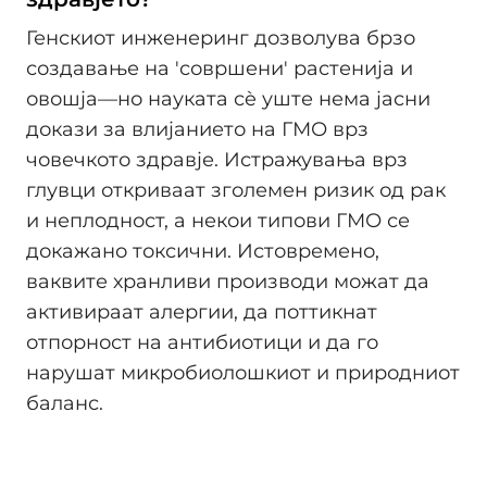
Генскиот инженеринг дозволува брзо
создавање на 'совршени' растенија и
овошја—но науката сè уште нема јасни
докази за влијанието на ГМО врз
човечкото здравје. Истражувања врз
глувци откриваат зголемен ризик од рак
и неплодност, а некои типови ГМО се
докажано токсични. Истовремено,
ваквите хранливи производи можат да
активираат алергии, да поттикнат
отпорност на антибиотици и да го
нарушат микробиолошкиот и природниот
баланс.