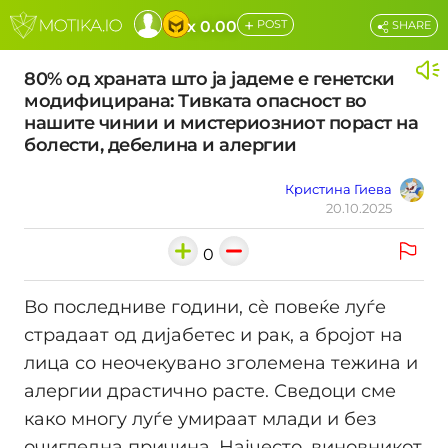
+
x 0.00
POST
SHARE
80% од храната што ја јадеме е генетски
модифицирана: Тивката опасност во
нашите чинии и мистериозниот пораст на
болести, дебелина и алергии
Кристина Гиева
20.10.2025
0
Во последниве години, сè повеќе луѓе
страдаат од дијабетес и рак, а бројот на
лица со неочекувано зголемена тежина и
алергии драстично расте. Сведоци сме
како многу луѓе умираат млади и без
очигледна причина. Најчесто, виновникот