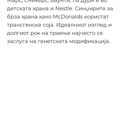
Марс, Сникерс, Баунти, па дури и во
детската храна и Nestle. Синџирите за
брза храна како McDonalds користат
трансгенска соја. Идеалниот изглед и
долгиот рок на траење најчесто се
заслуга на генетската модификација.