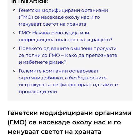
In This Article:
Генетски модифицирани организми
(ГМО) се насекаде околу нас и го
менуваат светот на храната
ГМО: Научна револуција или
непредвидена опасност за здравјето?
Повеќето од вашите омилени продукти
се полни со ГМО – Како да препознаете
и избегнете ризик?
Големите компании остваруваат
огромни добивки, а безбедносните
истражувања се финансираат од самите
производители
Генетски модифицирани организми
(ГМО) се насекаде околу нас и го
менуваат светот на храната