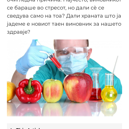
се бараше во стресот, но дали сè се
сведува само на тоа? Дали храната што ја
јадеме е новиот таен виновник за нашето
здравје?