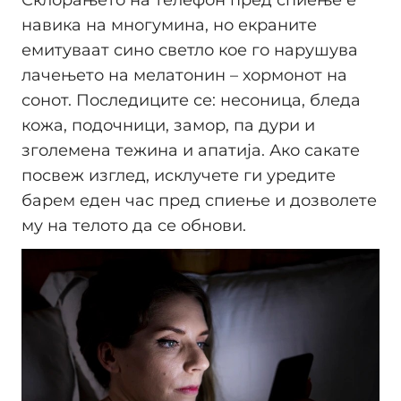
Склорањето на телефон пред спиење е
навика на многумина, но екраните
емитуваат сино светло кое го нарушува
лачењето на мелатонин – хормонот на
сонот. Последиците се: несоница, бледа
кожа, подочници, замор, па дури и
зголемена тежина и апатија. Ако сакате
посвеж изглед, исклучете ги уредите
барем еден час пред спиење и дозволете
му на телото да се обнови.