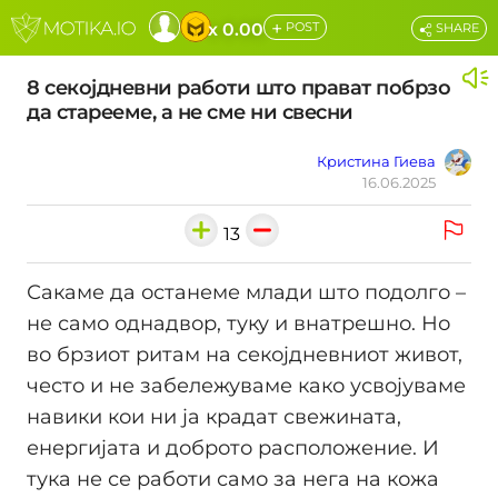
+
x 0.00
POST
SHARE
8 секојдневни работи што прават побрзо
да старееме, а не сме ни свесни
Кристина Гиева
16.06.2025
13
Сакаме да останеме млади што подолго –
не само однадвор, туку и внатрешно. Но
во брзиот ритам на секојдневниот живот,
често и не забележуваме како усвојуваме
навики кои ни ја крадат свежината,
енергијата и доброто расположение. И
тука не се работи само за нега на кожа