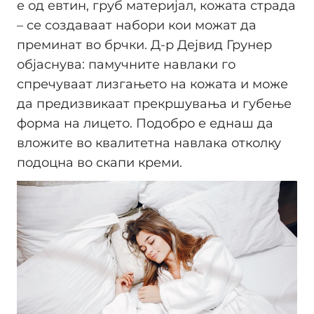
е од евтин, груб материјал, кожата страда
– се создаваат набори кои можат да
преминат во брчки. Д-р Дејвид Грунер
објаснува: памучните навлаки го
спречуваат лизгањето на кожата и може
да предизвикаат прекршувања и губење
форма на лицето. Подобро е еднаш да
вложите во квалитетна навлака отколку
подоцна во скапи креми.