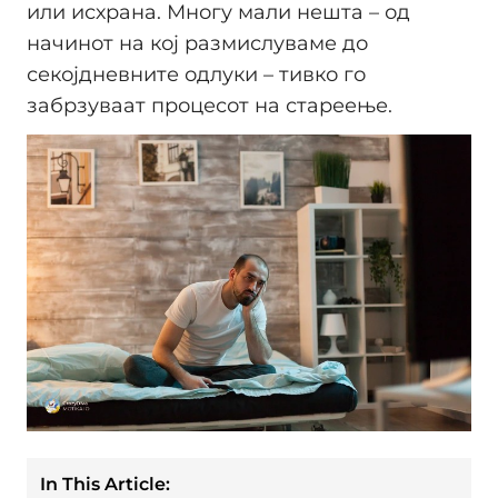
или исхрана. Многу мали нешта – од
начинот на кој размислуваме до
секојдневните одлуки – тивко го
забрзуваат процесот на стареење.
In This Article: