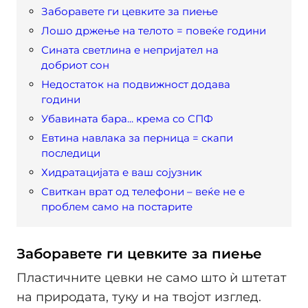
Заборавете ги цевките за пиење
Лошо држење на телото = повеќе години
Сината светлина е непријател на
добриот сон
Недостаток на подвижност додава
години
Убавината бара... крема со СПФ
Евтина навлака за перница = скапи
последици
Хидратацијата е ваш сојузник
Свиткан врат од телефони – веќе не е
проблем само на постарите
Заборавете ги цевките за пиење
Пластичните цевки не само што ѝ штетат
на природата, туку и на твојот изглед.