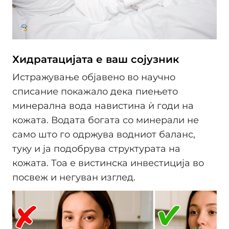
Хидратацијата е ваш сојузник
Истражување објавено во научно
списание покажало дека пиењето
минерална вода навистина ѝ годи на
кожата. Водата богата со минерали не
само што го одржува водниот баланс,
туку и ја подобрува структурата на
кожата. Тоа е вистинска инвестиција во
посвеж и негуван изглед.