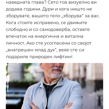
наведната глава? Сето тоа визуелно ви
додава години. Дури и кога ништо не
зборувате, вашето тело „зборува“ за вас.
Кога стоите исправено, се движите
слободно и со самодоверба, оставте
впечаток на енергична и витална
личност. Ако сте усогласени со својот
„внатрешен млад дух“, веќе сте си
подариле природен лифтинг.