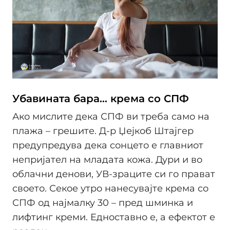
Убавината бара... крема со СПФ
Ако мислите дека СПФ ви треба само на
плажа – грешите. Д-р Џејкоб Штајгер
предупредува дека сонцето е главниот
непријател на младата кожа. Дури и во
облачни денови, УВ-зраците си го прават
своето. Секое утро нанесувајте крема со
СПФ од најмалку 30 – пред шминка и
лифтинг креми. Едноставно е, а ефектот е