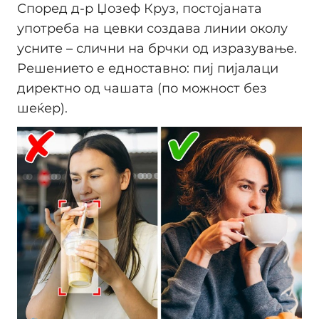
Според д-р Џозеф Круз, постојаната
употреба на цевки создава линии околу
усните – слични на брчки од изразување.
Решението е едноставно: пиј пијалаци
директно од чашата (по можност без
шеќер).