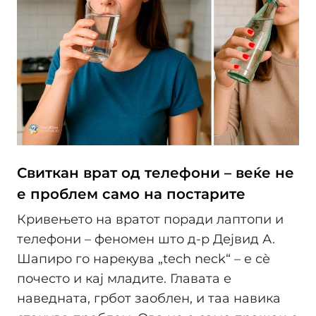
Свиткан врат од телефони – веќе не
е проблем само на постарите
Кривењето на вратот поради лаптопи и
телефони – феномен што д-р Дејвид А.
Шапиро го нарекува „tech neck“ – е сè
почесто и кај младите. Главата е
наведната, грбот заоблен, и таа навика