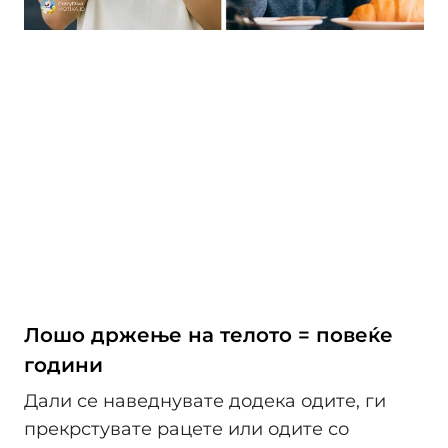
Лошо држење на телото = повеќе
години
Дали се наведнувате додека одите, ги
прекрстувате рацете или одите со