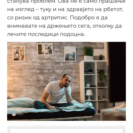
станува проблем. Ова не е само прашање
на изглед – туку и на здравјето на рбетот,
со ризик од артритис. Подобро е да
внимавате на држењето сега, отколку да
лечите последици подоцна.