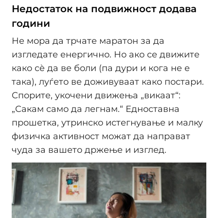
Недостаток на подвижност додава
години
Не мора да трчате маратон за да
изгледате енергично. Но ако се движите
како сè да ве боли (па дури и кога не е
така), луѓето ве доживуваат како постари.
Спорите, укочени движења „викаат“:
„Сакам само да легнам.“ Едноставна
прошетка, утринско истегнување и малку
физичка активност можат да направат
чуда за вашето држење и изглед.