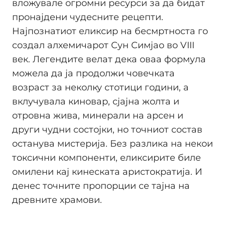
вложувале огромни ресурси за да бидат
пронајдени чудесните рецепти.
Најпознатиот еликсир на бесмртноста го
создал алхемичарот Сун Симјао во VIII
век. Легендите велат дека оваа формула
можела да ја продолжи човечката
возраст за неколку стотици години, а
вклучувала киновар, сјајна жолта и
отровна жива, минерали на арсен и
други чудни состојки, но точниот состав
останува мистерија. Без разлика на некои
токсични компоненти, еликсирите биле
омилени кај кинеската аристократија. И
денес точните пропорции се тајна на
древните храмови.