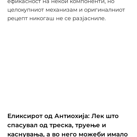
ефикасност на некои компоненти, но
целокупниот механизам и оригиналниот
рецепт никогаш не се разјасниле.
Еликсирот од Антиохија: Лек што
спасувал од треска, труење и
каснувања, а во него можеби имало