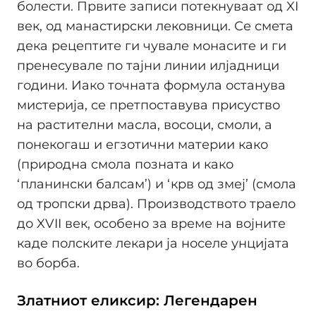
болести. Првите записи потекнуваат од XI
век, од манастирски лековници. Се смета
дека рецептите ги чувале монасите и ги
пренесувале по тајни линии илјадници
години. Иако точната формула останува
мистерија, се претпоставува присуство
на растителни масла, восоци, смоли, а
понекогаш и егзотични материи како
(природна смола позната и како
‘планински балсам’) и ‘крв од змеј’ (смола
од тропски дрва). Производството траело
до XVII век, особено за време на војните
каде полските лекари ја носеле унцијата
во борба.
Златниот еликсир: Легендарен