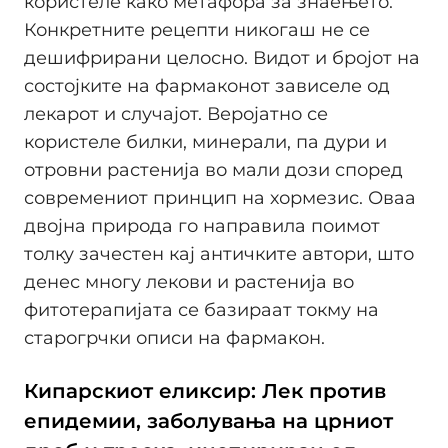
користеле како метафора за знаењето.
Конкретните рецепти никогаш не се
дешифрирани целосно. Видот и бројот на
состојките на фармаконот зависеле од
лекарот и случајот. Веројатно се
користеле билки, минерали, па дури и
отровни растенија во мали дози според
современиот принцип на хормезис. Оваа
двојна природа го направила поимот
толку зачестен кај античките автори, што
денес многу лекови и растенија во
фитотерапијата се базираат токму на
старогрчки описи на фармакон.
Кипарскиот еликсир: Лек против
епидемии, заболувања на црниот