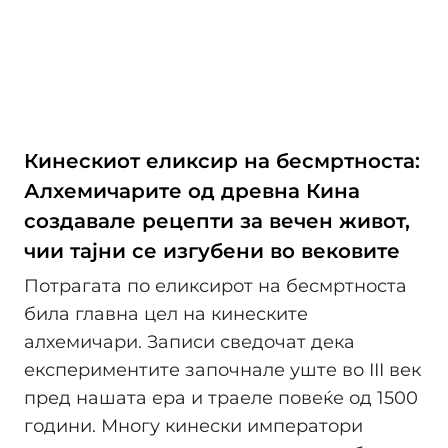
Кинескиот еликсир на бесмртноста:
Алхемичарите од древна Кина
создавале рецепти за вечен живот,
чии тајни се изгубени во вековите
Потрагата по еликсирот на бесмртноста
била главна цел на кинеските
алхемичари. Записи сведочат дека
експериментите започнале уште во III век
пред нашата ера и траеле повеќе од 1500
години. Многу кинески императори