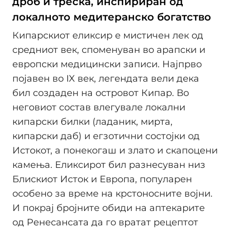
дроб и треска, инспириран од
локалното медитеранско богатство
Кипарскиот еликсир е мистичен лек од
средниот век, споменуван во арапски и
европски медицински записи. Најпрво
појавен во IX век, легендата вели дека
бил создаден на островот Кипар. Во
неговиот состав влегувале локални
кипарски билки (ладаник, мирта,
кипарски даб) и егзотични состојки од
Истокот, а понекогаш и злато и скапоцени
камења. Еликсирот бил разнесуван низ
Блискиот Исток и Европа, популарен
особено за време на крстоносните војни.
И покрај бројните обиди на аптекарите
од Ренесансата да го вратат рецептот