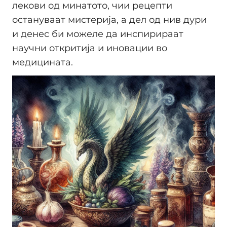
лекови од минатото, чии рецепти
остануваат мистерија, а дел од нив дури
и денес би можеле да инспирираат
научни откритија и иновации во
медицината.