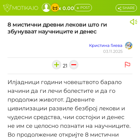
+
x 0.00
POST
SHARE
8 мистични древни лекови што ги
збунуваат научниците и денес
Кристина Гиева
03.11.2025
21
Илјадници години човештвото барало
начини да ги лечи болестите и да го
продолжи животот. Древните
цивилизации развиле безброј лекови и
чудесни средства, чии состојки и денес
не им се целосно познати на научниците.
Во продолжение откријте 8 мистични