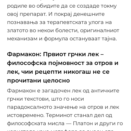
родиле во обидите да се создаде токму
овој препарат. И покрај денешните
познавања за терапевтската улога на
златото во некои болести, оригиналниот
механизам и формула остануваат тајна.
Фармакон: Првиот грчки лек –
философска појмовност за отров и
лек, чии рецепти никогаш не се
прочитани целосно
Фармакон е загадочен лек од античките
грчки текстови, што го носи
парадоксалното значење на отров и лек
истовремено. Терминот станал дел од
философската мисла — Платон и други го