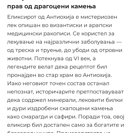
прав од драгоцени камења
Еликсирот од Антиохија е мистериозен
лек опишан во византиски и арапски
медицински ракописи. Се користел за
лекување на најразлични заболувања —
од треска и труење, до убоди од отровни
животни. Потекнува од VI век, а
легендите велат дека рецептот бил
пронајден во стар храм во Антиохија.
Иако неговиот точен состав останал
непознат, историчарите претпоставуваат
дека содржел минерали, лековити билки
и дури издробени скапоцени камења
како смарагди и сафири. Поради тоа, овој
еликсир бил достапен само за богатите и