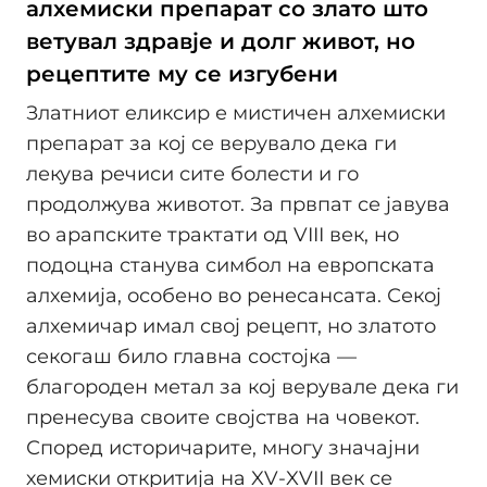
алхемиски препарат со злато што
ветувал здравје и долг живот, но
рецептите му се изгубени
Златниот еликсир е мистичен алхемиски
препарат за кој се верувало дека ги
лекува речиси сите болести и го
продолжува животот. За првпат се јавува
во арапските трактати од VIII век, но
подоцна станува симбол на европската
алхемија, особено во ренесансата. Секој
алхемичар имал свој рецепт, но златото
секогаш било главна состојка —
благороден метал за кој верувале дека ги
пренесува своите својства на човекот.
Според историчарите, многу значајни
хемиски откритија на XV-XVII век се