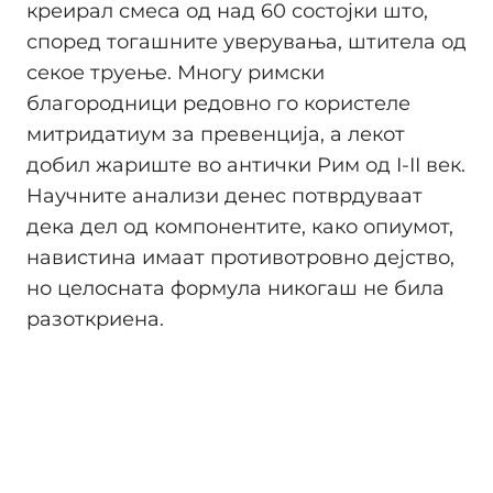
креирал смеса од над 60 состојки што,
според тогашните уверувања, штитела од
секое труење. Многу римски
благородници редовно го користеле
митридатиум за превенција, а лекот
добил жариште во антички Рим од I-II век.
Научните анализи денес потврдуваат
дека дел од компонентите, како опиумот,
навистина имаат противотровно дејство,
но целосната формула никогаш не била
разоткриена.