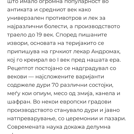
што имало огромна популарност во
антиката и средниот век како
универзален противотров и лек за
најразлични болести, а производството
траело до 19 век. Според пишаните
извори, основата на теријакито се
припишува на грчкиот лекар Андромах,
кој го креирал во I век пред нашата ера.
Рецептот постојано се надградувал со
векови — најсложените варијанти
содржеле дури 70 различни состојки,
меѓу кои опиум, месо од змија, канела и
шафран. Во некои европски градови
производството станувало дури и јавно
натпреварување, со церемонии и пазари.
Современата наука докажа делумна