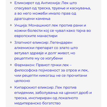
Еликсирот од Антиохија: Лек што
спасувал од треска, труење и каснувања,
а во него можеби имало прав од
драгоцени камења
Унција: Монашкиот лек против рани и
кожни болести кој се чувал како тајна во
европските манастири
Златниот еликсир: Легендарен
алхемиски препарат со злато што
ветувал здравје и долг живот, но
рецептите му се изгубени
Фармакон: Првиот грчки лек –
философска појмовност за отров и лек,
чии рецепти никогаш не се прочитани
целосно
Кипарскиот еликсир: Лек против
епидемии, заболувања на црниот дроб и
треска, инспириран од локалното
медитеранско богатство