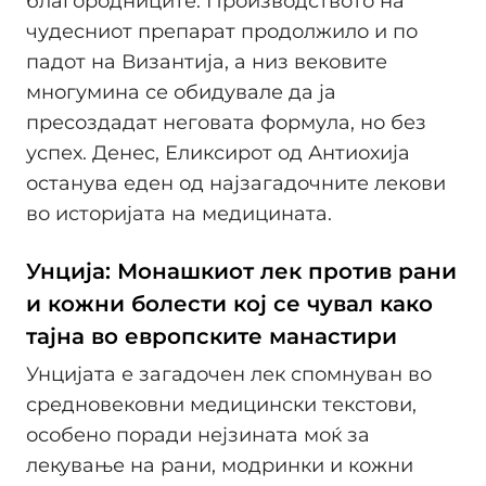
благородниците. Производството на
чудесниот препарат продолжило и по
падот на Византија, а низ вековите
многумина се обидувале да ја
пресоздадат неговата формула, но без
успех. Денес, Еликсирот од Антиохија
останува еден од најзагадочните лекови
во историјата на медицината.
Унција: Монашкиот лек против рани
и кожни болести кој се чувал како
тајна во европските манастири
Унцијата е загадочен лек спомнуван во
средновековни медицински текстови,
особено поради нејзината моќ за
лекување на рани, модринки и кожни