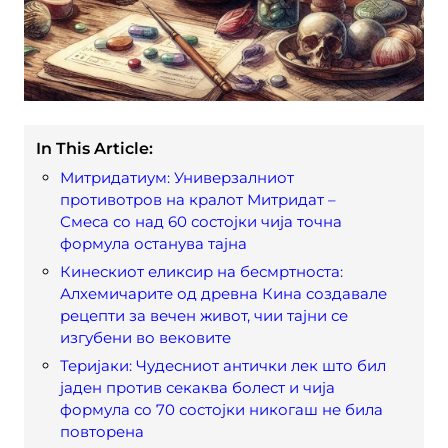
In This Article:
Митридатиум: Универзалниот
противотров на кралот Митридат –
Смеса со над 60 состојки чија точна
формула останува тајна
Кинескиот еликсир на бесмртноста:
Алхемичарите од древна Кина создавале
рецепти за вечен живот, чии тајни се
изгубени во вековите
Теријаки: Чудесниот антички лек што бил
јаден против секаква болест и чија
формула со 70 состојки никогаш не била
повторена