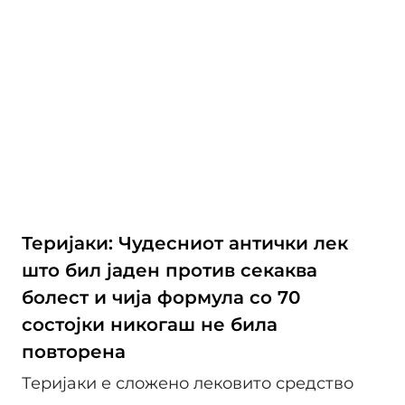
Теријаки: Чудесниот антички лек
што бил јаден против секаква
болест и чија формула со 70
состојки никогаш не била
повторена
Теријаки е сложено лековито средство