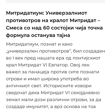
Митридатиум: Универзалниот
противотров на кралот Митридат –
Смеса со над 60 состојки чија точна
формула останува тајна
Митридатиум, познат и како
„универзален противотров“, бил создаден
во I век пред нашата ера од понтијскиот
крал Митридат VI Евпатор. Овој лек
важел за панацеја против сите познати
отрови и имал широка употреба во
античкиот свет. Историските извори
сведочат дека Митридат VI секојдневно
земал мали дози различни отрови, за да
создаде имунитет, а врз основа на тоа