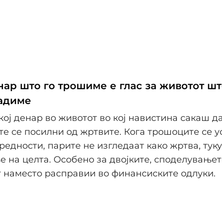
енар што го трошиме е глас за животот ш
радиме
кој денар во животот во кој навистина сакаш д
те се посилни од жртвите. Кога трошоците се 
редности, парите не изгледаат како жртва, туку
 на целта. Особено за двојките, споделување
т наместо расправии во финансиските одлуки.