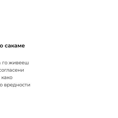
то сакаме
а го живееш
усогласени
 како
то вредности