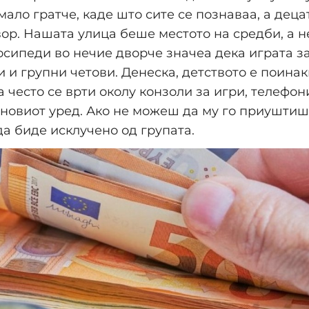
 мало гратче, каде што сите се познаваа, а деца
ор. Нашата улица беше местото на средби, а н
сипеди во нечие дворче значеа дека играта з
 и групни четови. Денеска, детството е поинак
 често се врти околу конзоли за игри, телефон
јновиот уред. Ако не можеш да му го приуштиш 
а биде исклучено од групата.