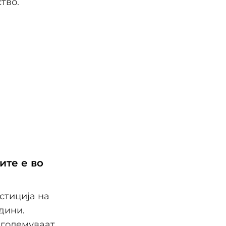
тво.
ите е во
стиција на
дини.
зголемуваат