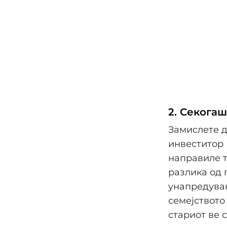
2. Секога
Замислете д
инвеститор 
направиле т
разлика од 
унапредувањ
семејството
стариот ве 