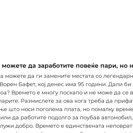
ш можете да заработите повеќе пари, но 
а можете да ги замените местата со легендар
Ворен Бафет, кој денес има 95 години. Дали би 
оа? Времето е многу поскапо и не може да се в
парите. Размислете за ова кога треба да прифа
е што носи поголема плата, но помалку време
 или да работите подолго за поубав автомобил,
служи добро. Времето е единствената неповра