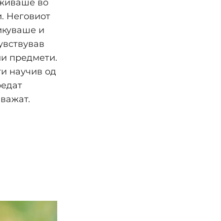
уживаше во
и. Неговиот
икуваше и
увствував
ли предмети.
ги научив од
редат
 важат.