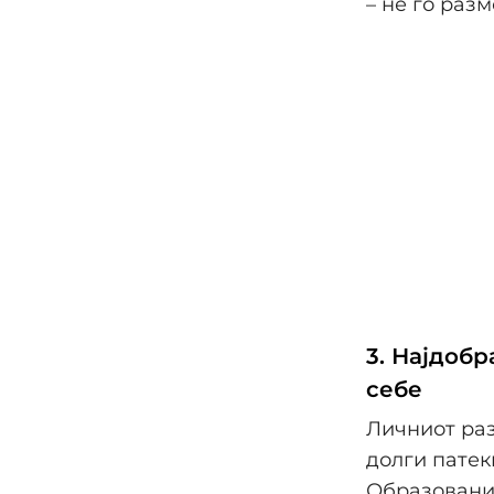
– не го раз
3. Најдобр
себе
Личниот раз
долги патек
Образование