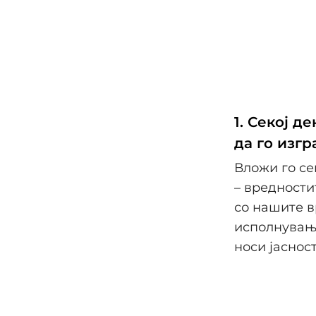
1. Секој д
да го изг
Вложи го се
– вредности
со нашите в
исполнување
носи јаснос