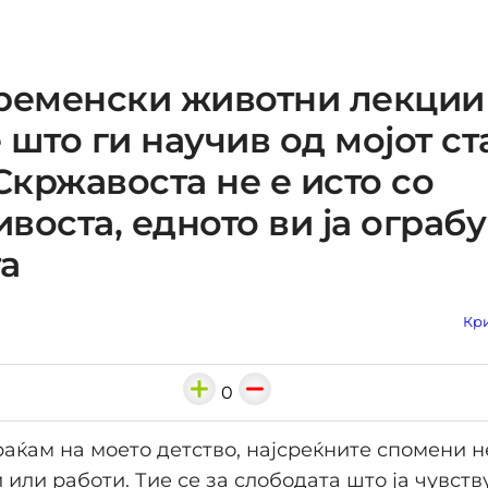
ременски животни лекции
 што ги научив од мојот ст
 Скржавоста не е исто со
воста, едното ви ја ограб
а
Кри
0
раќам на моето детство, најсреќните спомени н
 или работи. Тие се за слободата што ја чувств