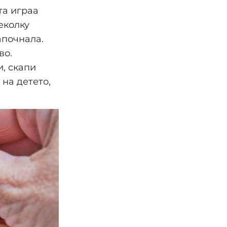
та играа
еколку
апочнала.
во.
и, скапи
на детето,