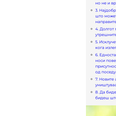
но не и в
3. Најдоб
што может
направите
4. Долгот 
утрешнит
5. Исклуче
кога изле
6. Едност
носи пове
присутнос
од посед
7. Новите
уништуваа
8. Да бид
бидеш ште