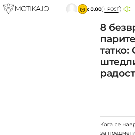
x 0.00
+
POST
8 безв
парите
татко:
штедли
радост
Кога се нав
за предмети