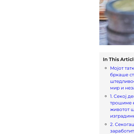
In This Articl
Мојот тат
бркаше ст
штедливос
мир и нез
1. Секој д
трошиме е
животот ш
изградим
2. Секога
заработит