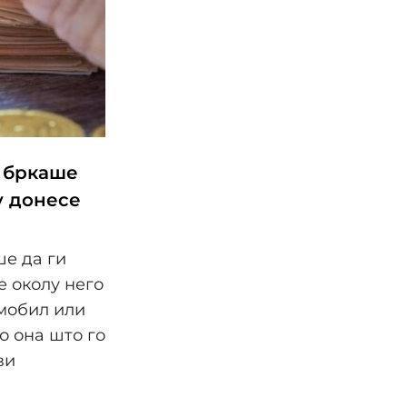
е бркаше
у донесе
ше да ги
е околу него
омобил или
о она што го
ви