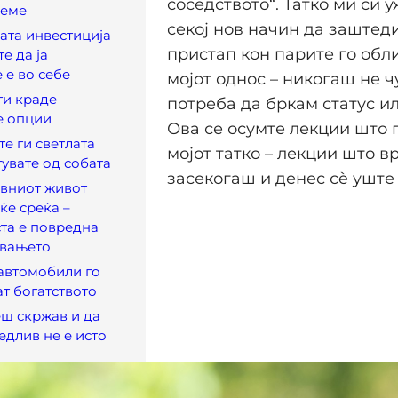
соседството“. Татко ми си 
реме
секој нов начин да заштед
рата инвестиција
пристап кон парите го обл
е да ја
 е во себе
мојот однос – никогаш не ч
ги краде
потреба да бркам статус и
е опции
Ова се осумте лекции што 
те ги светлата
мојот татко – лекции што в
гувате од собата
засекогаш и денес сè уште
авниот живот
ќе среќа –
та е повредна
увањето
 автомобили го
т богатството
еш скржав и да
длив не е исто