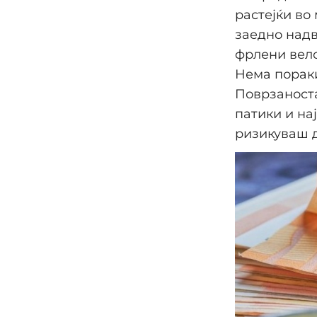
растејќи во
заедно надв
фрлени вело
Нема пораки
Поврзаноста
патики и на
ризикуваш д