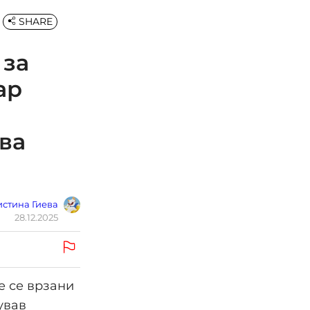
SHARE
 за
ар
ува
стина Гиева
28.12.2025
е се врзани
ував