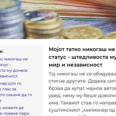
Мојот татко никогаш н
e:
статус - штедливоста м
ко никогаш не
мир и независност
атус -
та му донесе
Тој никогаш не се обидува
ависност
стигне другите. Додека сит
енар што го
брзаа да купат најнов авт
 глас за
то сакаме да го
уред, нему му беше доволн
е
има. Таквиот став го напра
ш можете да
суштинскиот „милионер од
е повеќе пари,