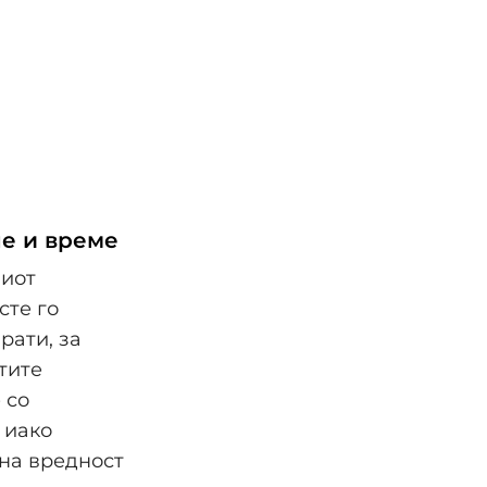
не и време
ниот
сте го
рати, за
тите
 со
 иако
тна вредност