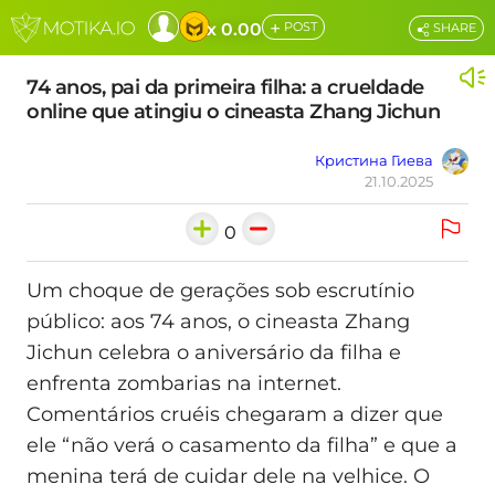
+
x 0.00
POST
SHARE
74 anos, pai da primeira filha: a crueldade
online que atingiu o cineasta Zhang Jichun
Кристина Гиева
21.10.2025
0
Um choque de gerações sob escrutínio
público: aos 74 anos, o cineasta Zhang
Jichun celebra o aniversário da filha e
enfrenta zombarias na internet.
Comentários cruéis chegaram a dizer que
ele “não verá o casamento da filha” e que a
menina terá de cuidar dele na velhice. O