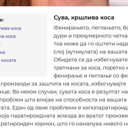
Сува, кршлива коса
e:
Фенирањето, пеглањето, б
лива коса
дури и прекумерното четка
на коса
тоа може да го оштети на
а
слој (кутикулата) на вашата
кна
Обидете се да избегнувате
 косата
третмани за коса, поретко 
фенирање и пеглање со фе
 производи за заштита на косата, избегнувајте
нце. Во некои случаи, сувата коса е резултат н
проблем што влијае на способноста на вашата 
ата. Еден од овие проблеми е хипопаратироид
 која паратироидната жлезда во вратот произв
ратироиден хормон, што го намалува нивото н