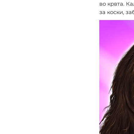
во крвта. К
за коски, за