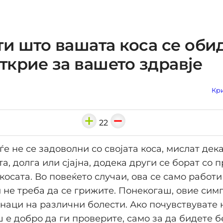
ти што вашата коса се оби
открие за вашето здравје
Кри
22
ѓе не се задоволни со својата коса, мислат дека
а, долга или сјајна, додека други се борат со 
косата. Во повеќето случаи, ова се само работи
 не треба да се грижите. Понекогаш, овие си
знаци на различни болести. Ако почувствувате 
ш е добро да ги проверите, само за да бидете 