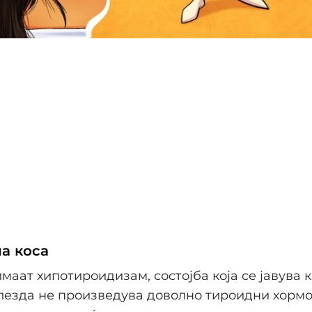
а коса
имаат хипотироидизам, состојба која се јавува 
лезда не произведува доволно тироидни хормо