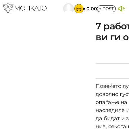
x 0.00
+
POST
7 рабо
ви ги 
Повеќето лу
доволно густ
опаѓање на 
наследиле и
да бидат и 
нив, секога