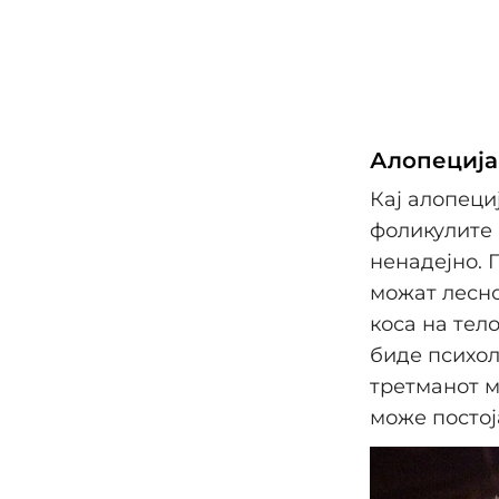
Алопеција
Кај алопеци
фоликулите 
ненадејно. 
можат лесно
коса на тел
биде психол
третманот м
може постој