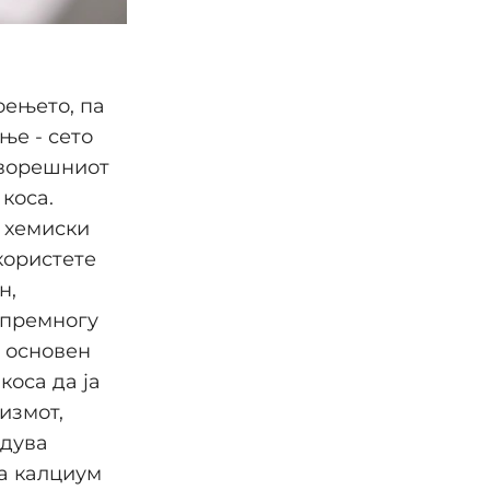
оењето, па
ње - сето
дворешниот
 коса.
 хемиски
користете
н,
 премногу
а основен
коса да ја
измот,
едува
а калциум