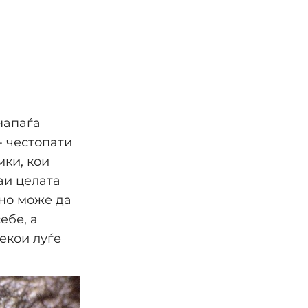
напаѓа
- честопати
мки, кои
аи целата
 но може да
ебе, а
екои луѓе