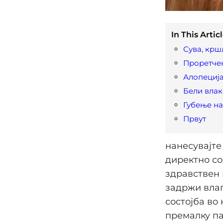
In This Articl
Сува, крш
Проретче
Алопециј
Бели вла
Губење на
Првут
нанесувајте
директно со
здравствен 
задржи влаг
состојба во
премалку па