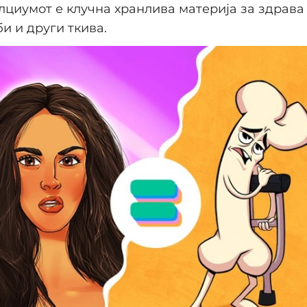
алциумот е клучна хранлива материја за здрава 
би и други ткива.