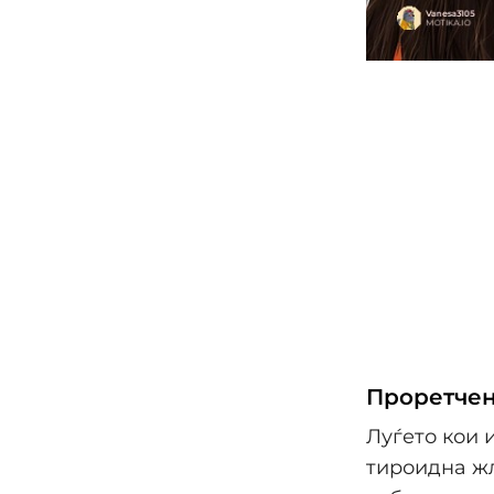
Проретчен
Луѓето кои 
тироидна ж