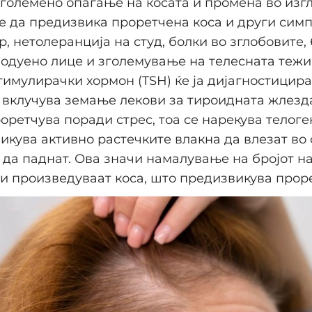
големено опаѓање на косата и промена во изг
е да предизвика проретчена коса и други симп
р, нетолеранција на студ, болки во зглобовите,
подуено лице и зголемување на телесната тежи
тимулирачки хормон (TSH) ќе ја дијагностицира 
 вклучува земање лекови за тироидната жлезда
роретчува поради стрес, тоа се нарекува телог
икува активно растечките влакна да влезат во
да паднат. Ова значи намалување на бројот н
ои произведуваат коса, што предизвикува прор