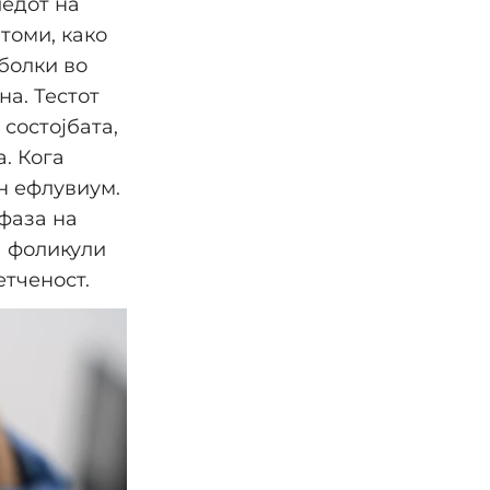
ледот на
томи, како
 болки во
на. Тестот
состојбата,
. Кога
ен ефлувиум.
 фаза на
а фоликули
етченост.