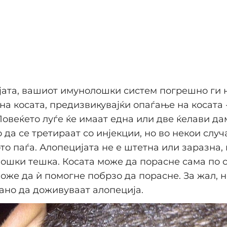
јата, вашиот имунолошки систем погрешно ги 
на косата, предизвикувајќи опаѓање на косата 
Повеќето луѓе ќе имаат една или две ќелави да
 да се третираат со инјекции, но во некои случ
ото паѓа. Алопецијата не е штетна или заразна,
ошки тешка. Косата може да порасне сама по с
оже да ѝ помогне побрзо да порасне. За жал, н
ано да доживуваат алопеција.