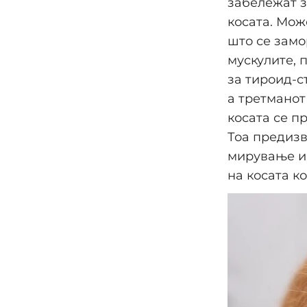
забележат з
косата. Мож
што се замо
мускулите, 
за тироид-с
а третманот
косата се п
Тоа предизв
мирување и 
на косата к