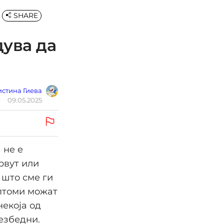
SHARE
дува да
стина Гиева
09.05.2025
 не е
првут или
 што сме ги
мптоми можат
некоја од
безбедни.