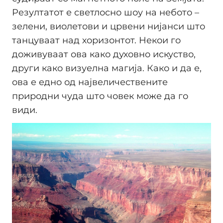
Резултатот е светлосно шоу на небото –
зелени, виолетови и црвени нијанси што
танцуваат над хоризонтот. Некои го
доживуваат ова како духовно искуство,
други како визуелна магија. Како и да е,
ова е едно од највеличествените
природни чуда што човек може да го
види.