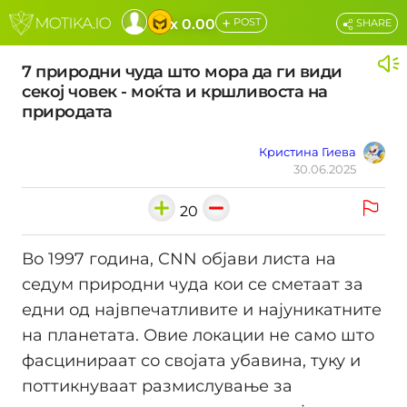
+
x 0.00
POST
SHARE
7 природни чуда што мора да ги види
секој човек - моќта и кршливоста на
природата
Кристина Гиева
30.06.2025
20
Во 1997 година, CNN објави листа на
седум природни чуда кои се сметаат за
едни од највпечатливите и најуникатните
на планетата. Овие локации не само што
фасцинираат со својата убавина, туку и
поттикнуваат размислување за