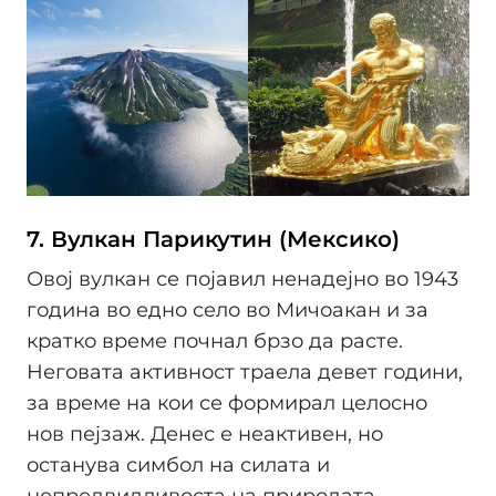
7. Вулкан Парикутин (Мексико)
Овој вулкан се појавил ненадејно во 1943
година во едно село во Мичоакан и за
кратко време почнал брзо да расте.
Неговата активност траела девет години,
за време на кои се формирал целосно
нов пејзаж. Денес е неактивен, но
останува симбол на силата и
непредвидливоста на природата.