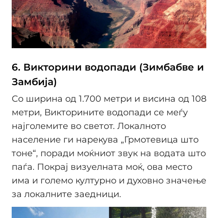
6. Викторини водопади (Зимбабве и
Замбија)
Со ширина од 1.700 метри и висина од 108
метри, Викторините водопади се меѓу
најголемите во светот. Локалното
население ги нарекува „Грмотевица што
тоне“, поради моќниот звук на водата што
паѓа. Покрај визуелната моќ, ова место
има и големо културно и духовно значење
за локалните заедници.