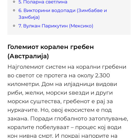
5. Поларна светлина
6. Викторини водопади (Зимбабве и
Замбија)
7. Вулкан Парикутин (Мексико)
Големиот корален гребен
(Австралија)
Најголемиот систем на корални гребени
во светот се протега на околу 2.300
километри. Дом на илјадници видови
риби, желки, морски ѕвезди и други
морски суштества, гребенот е рај за
нуркачите. Но, овој екосистем е под
закана. Поради глобалното затоплување,
коралите побелуваат – процес кој води
кон нивна смрт. И покрај напорите на