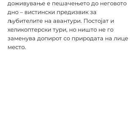
доживување е пешачењето до неговото
дно – вистински предизвик за
љубителите на авантури. Постојат и
хеликоптерски тури, но ништо не го
заменува допирот со природата на лице
место.