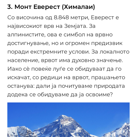
3. Монт Еверест (Хималаи)
Со височина од 8.848 метри, Еверест е
највисокиот врв на Земјата. За
алпинистите, ова е симбол на врвно
достигнување, но и огромен предизвик
поради екстремните услови. За локалното
население, врвот има духовно значење.
Иако сè повеќе луѓе се обидуваат да го
искачат, со редици на врвот, прашањето
останува: дали ја почитуваме природата
додека се обидуваме да ја освоиме?