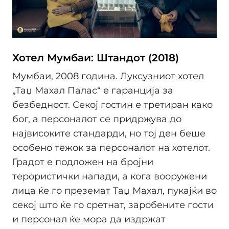
Хотел Мумбаи: Штандот (2018)
Мумбаи, 2008 година. Луксузниот хотел
„Таџ Махал Палас“ е гаранција за
безбедност. Секој гостин е третиран како
бог, а персоналот се придржува до
највисоките стандарди, но тој ден беше
особено тежок за персоналот на хотелот.
Градот е подложен на бројни
терористички напади, а кога вооружени
лица ќе го преземат Таџ Махал, пукајќи во
секој што ќе го сретнат, заробените гости
и персонал ќе мора да издржат