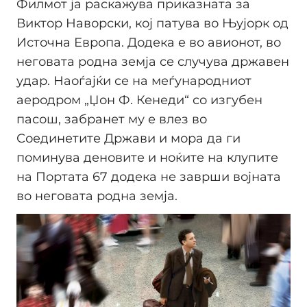
Филмот ја раскажува приказната за
Виктор Наворски, кој патува во Њујорк од
Источна Европа. Додека е во авионот, во
неговата родна земја се случува државен
удар. Наоѓајќи се на меѓународниот
аеродром „Џон Ф. Кенеди“ со изгубен
пасош, забранет му е влез во
Соединетите Држави и мора да ги
поминува деновите и ноќите на клупите
на Портата 67 додека не заврши војната
во неговата родна земја.