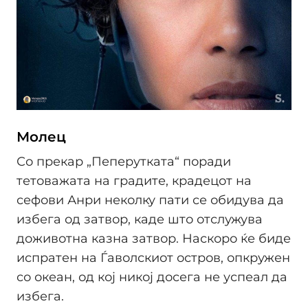
Молец
Со прекар „Пеперутката“ поради
тетоважата на градите, крадецот на
сефови Анри неколку пати се обидува да
избега од затвор, каде што отслужува
доживотна казна затвор. Наскоро ќе биде
испратен на Ѓаволскиот остров, опкружен
со океан, од кој никој досега не успеал да
избега.