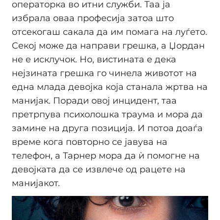
операторка во итни служби. Таа ја
избрала оваа професија затоа што
отсекогаш сакала да им помага на луѓето.
Секој може да направи грешка, а Џордан
не е исклучок. Но, вистината е дека
нејзината грешка го чинела животот на
една млада девојка која станала жртва на
манијак. Поради овој инцидент, таа
претрпува психолошка траума и мора да
замине на друга позиција. И потоа доаѓа
време кога повторно се јавува на
телефон, а Тарнер мора да ѝ помогне на
девојката да се извлече од рацете на
манијакот.