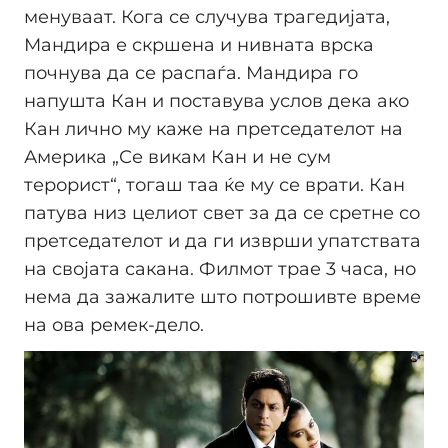
менуваат. Кога се случува трагедијата,
Мандира е скршена и нивната врска
почнува да се распаѓа. Мандира го
напушта Кан и поставува услов дека ако
Кан лично му каже на претседателот на
Америка „Се викам Кан и не сум
терорист“, тогаш таа ќе му се врати. Кан
патува низ целиот свет за да се сретне со
претседателот и да ги изврши упатствата
на својата сакана. Филмот трае 3 часа, но
нема да зажалите што потрошивте време
на ова ремек-дело.