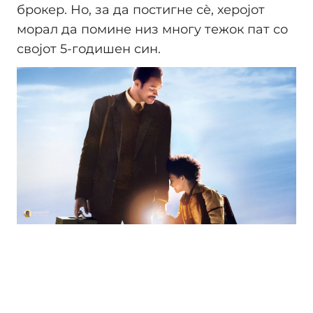
брокер. Но, за да постигне сè, херојот
морал да помине низ многу тежок пат со
својот 5-годишен син.