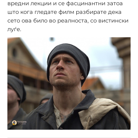
вредни лекции и се фасцинантни затоа
што кога гледате филм разбирате дека
сето ова било во реалноста, со вистински
луѓе.