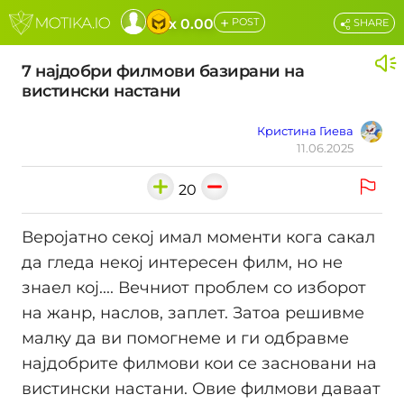
+
x 0.00
POST
SHARE
7 најдобри филмови базирани на
вистински настани
Кристина Гиева
11.06.2025
20
Веројатно секој имал моменти кога сакал
да гледа некој интересен филм, но не
знаел кој.... Вечниот проблем со изборот
на жанр, наслов, заплет. Затоа решивме
малку да ви помогнеме и ги одбравме
најдобрите филмови кои се засновани на
вистински настани. Овие филмови даваат