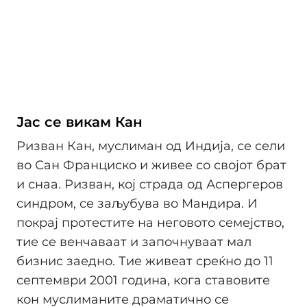
Јас се викам Кан
Ризван Кан, муслиман од Индија, се сели
во Сан Франциско и живее со својот брат
и снаа. Ризван, кој страда од Аспергеров
синдром, се заљубува во Мандира. И
покрај протестите на неговото семејство,
тие се венчаваат и започнуваат мал
бизнис заедно. Тие живеат среќно до 11
септември 2001 година, кога ставовите
кон муслиманите драматично се