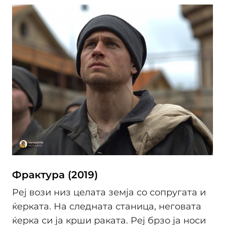
Фрактура (2019)
Реј вози низ целата земја со сопругата и
ќерката. На следната станица, неговата
ќерка си ја крши раката. Реј брзо ја носи