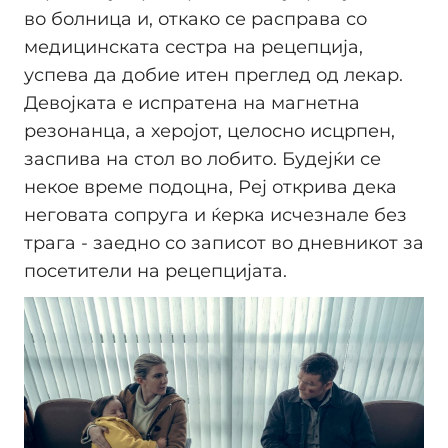
во болница и, откако се расправа со
медицинската сестра на рецепција,
успева да добие итен преглед од лекар.
Девојката е испратена на магнетна
резонанца, а херојот, целосно исцрпен,
заспива на стол во лобито. Будејќи се
некое време подоцна, Реј открива дека
неговата сопруга и ќерка исчезнале без
трага - заедно со записот во дневникот за
посетители на рецепцијата.