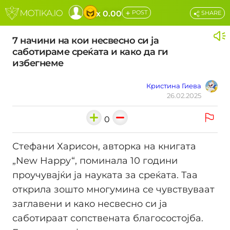
+
x 0.00
POST
SHARE
7 начини на кои несвесно си ја
саботираме среќата и како да ги
избегнеме
Кристина Гиева
26.02.2025
0
Стефани Харисон, авторка на книгата
„New Happy“, поминала 10 години
проучувајќи ја науката за среќата. Таа
открила зошто многумина се чувствуваат
заглавени и како несвесно си ја
саботираат сопствената благосостојба.