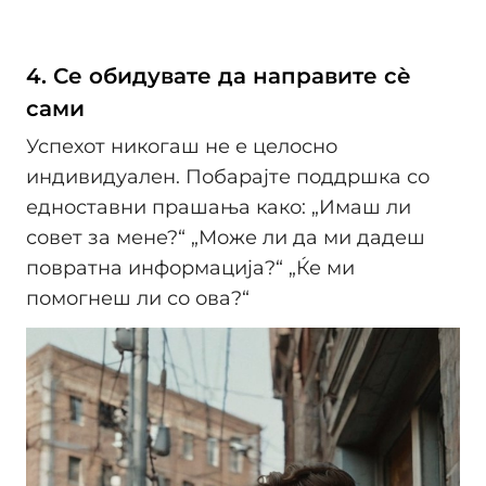
4. Се обидувате да направите сè
сами
Успехот никогаш не е целосно
индивидуален. Побарајте поддршка со
едноставни прашања како: „Имаш ли
совет за мене?“ „Може ли да ми дадеш
повратна информација?“ „Ќе ми
помогнеш ли со ова?“