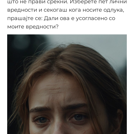
што нè прави среќни. Изберете пет лични
вредности и секогаш кога носите одлука,
прашајте се: Дали ова е усогласено со
моите вредности?