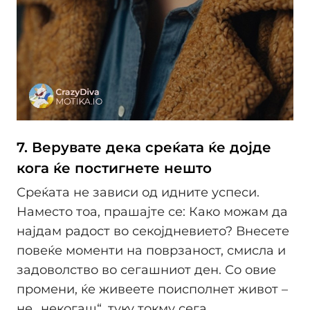
7. Верувате дека среќата ќе дојде
кога ќе постигнете нешто
Среќата не зависи од идните успеси.
Наместо тоа, прашајте се: Како можам да
најдам радост во секојдневието? Внесете
повеќе моменти на поврзаност, смисла и
задоволство во сегашниот ден. Со овие
промени, ќе живеете поисполнет живот –
не „некогаш“, туку токму сега.