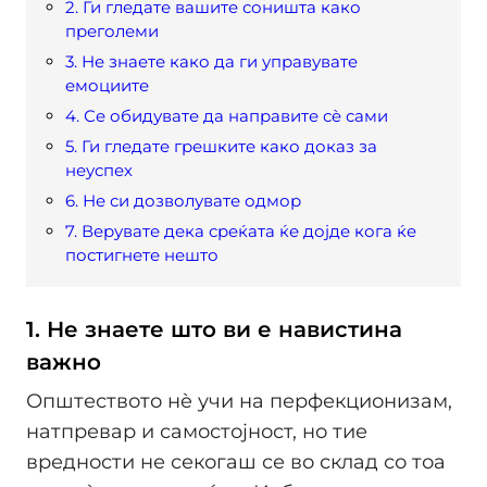
2. Ги гледате вашите соништа како
преголеми
3. Не знаете како да ги управувате
емоциите
4. Се обидувате да направите сè сами
5. Ги гледате грешките како доказ за
неуспех
6. Не си дозволувате одмор
7. Верувате дека среќата ќе дојде кога ќе
постигнете нешто
1. Не знаете што ви е навистина
важно
Општеството нè учи на перфекционизам,
натпревар и самостојност, но тие
вредности не секогаш се во склад со тоа