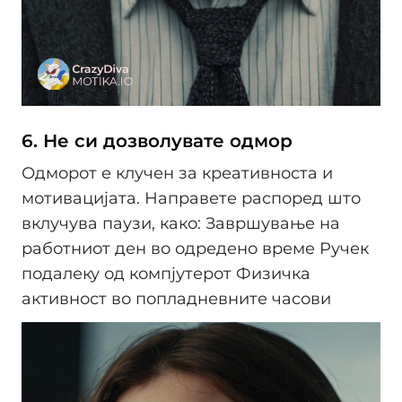
6. Не си дозволувате одмор
Одморот е клучен за креативноста и
мотивацијата. Направете распоред што
вклучува паузи, како: Завршување на
работниот ден во одредено време Ручек
подалеку од компјутерот Физичка
активност во попладневните часови