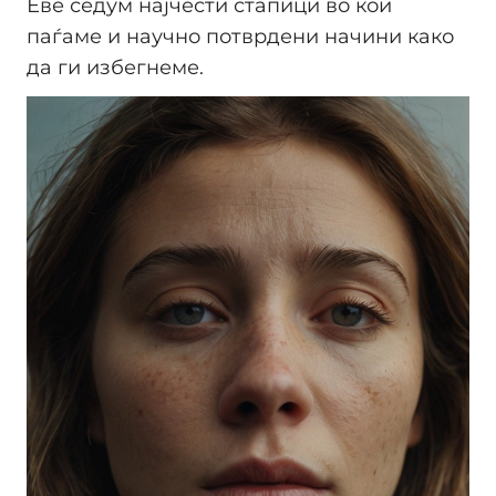
Еве седум најчести стапици во кои
паѓаме и научно потврдени начини како
да ги избегнеме.