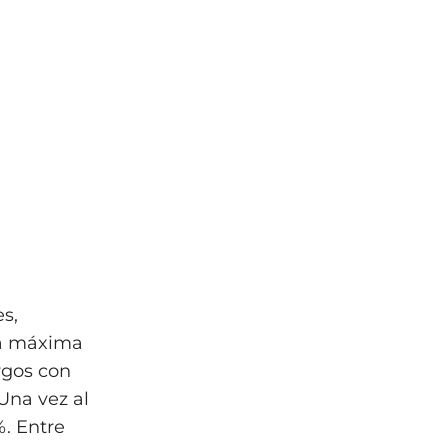
es,
la máxima
rgos con
Una vez al
%. Entre