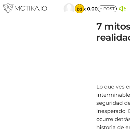
x 0.00
+
POST
7 mitos
realida
Lo que ves e
interminables
seguridad de
inesperado. 
ocurre detrá
historia de 