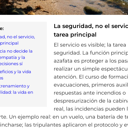
La seguridad, no el servic
e:
tarea principal
d, no el servicio,
 principal
El servicio es visible; la tarea
cia no decide la
seguridad. La función princi
 empatía y la
azafata es proteger a los pas
cisiones sí
realizar un simple espectácu
eficios y la vida
atención. El curso de formac
os
evacuaciones, primeros auxil
trenamiento y
idad: la vida en
respuestas ante incendios o
despresurización de la cabina
real, las incidencias pueden 
rte. Un ejemplo real: en un vuelo, una batería de t
charse; las tripulantes aplicaron el protocolo y e