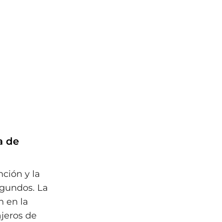
a de
nción y la
egundos. La
n en la
ajeros de