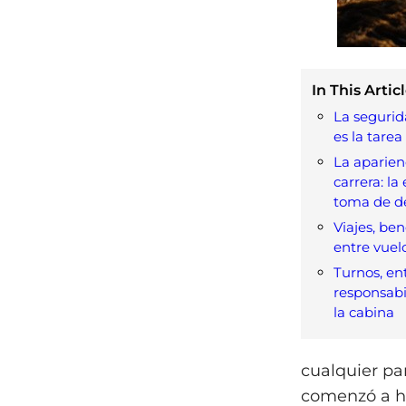
In This Articl
La segurida
es la tarea
La aparien
carrera: la
toma de de
Viajes, ben
entre vuel
Turnos, en
responsabil
la cabina
cualquier pa
comenzó a hin