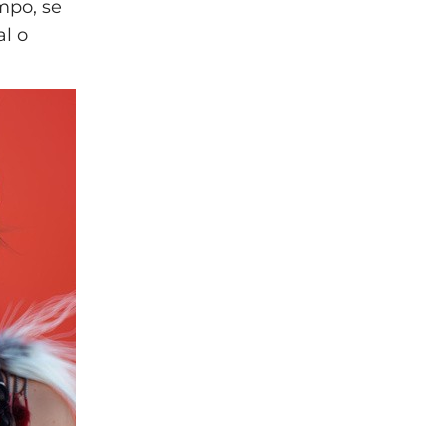
mpo, se
al o