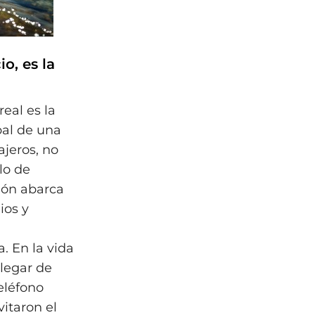
io, es la
 real es la
pal de una
ajeros, no
lo de
ión abarca
ios y
. En la vida
llegar de
eléfono
vitaron el