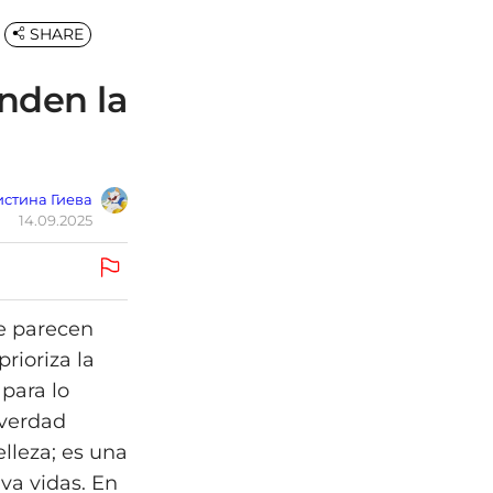
SHARE
onden la
стина Гиева
14.09.2025
ue parecen
rioriza la
para lo
 verdad
lleza; es una
va vidas. En