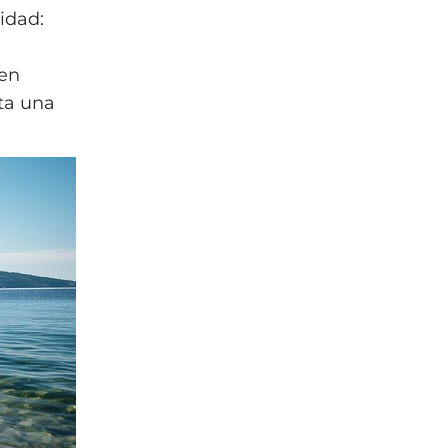
idad:
 en
sta una