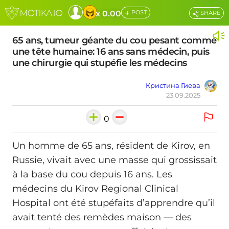
+
x 0.00
POST
SHARE
65 ans, tumeur géante du cou pesant comme
une tête humaine: 16 ans sans médecin, puis
une chirurgie qui stupéfie les médecins
Кристина Гиева
23.09.2025
0
Un homme de 65 ans, résident de Kirov, en
Russie, vivait avec une masse qui grossissait
à la base du cou depuis 16 ans. Les
médecins du Kirov Regional Clinical
Hospital ont été stupéfaits d’apprendre qu’il
avait tenté des remèdes maison — des