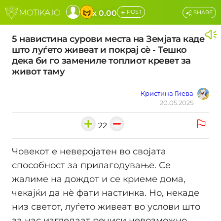
+
x 0.00
POST
SHARE
5 навистина сурови места на Земјата каде
што луѓето живеат и покрај сè - Тешко
дека би го заменилe топлиот кревет за
живот таму
Кристина Гиева
20.05.2025
22
Човекот е неверојатен во својата
способност за прилагодување. Се
жалиме на дождот и се криеме дома,
чекајќи да нè фати настинка. Но, некаде
низ светот, луѓето живеат во услови што
за нас изгледаат речиси невозможно.