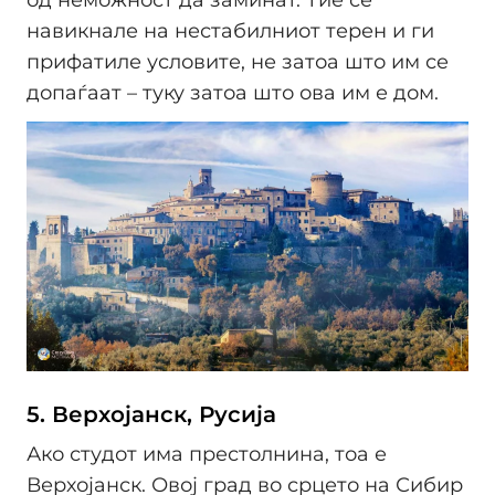
од неможност да заминат. Тие се
навикнале на нестабилниот терен и ги
прифатиле условите, не затоа што им се
допаѓаат – туку затоа што ова им е дом.
5. Верхојанск, Русија
Ако студот има престолнина, тоа е
Верхојанск. Овој град во срцето на Сибир