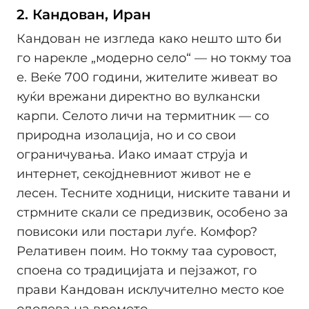
2. Кандован, Иран
Кандован не изгледа како нешто што би
го нарекле „модерно село“ — но токму тоа
е. Веќе 700 години, жителите живеат во
куќи врежани директно во вулкански
карпи. Селото личи на термитник — со
природна изолација, но и со свои
ограничувања. Иако имаат струја и
интернет, секојдневниот живот не е
лесен. Тесните ходници, ниските тавани и
стрмните скали се предизвик, особено за
повисоки или постари луѓе. Комфор?
Релативен поим. Но токму таа суровост,
споена со традицијата и пејзажот, го
прави Кандован исклучително место кое