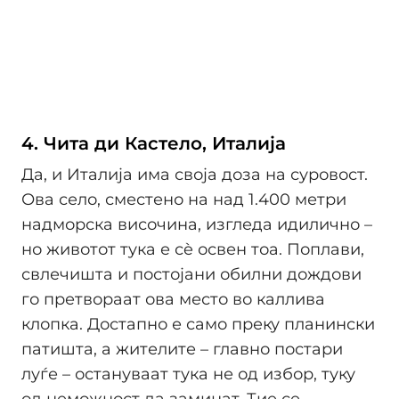
4. Чита ди Кастело, Италија
Да, и Италија има своја доза на суровост.
Ова село, сместено на над 1.400 метри
надморска височина, изгледа идилично –
но животот тука е сè освен тоа. Поплави,
свлечишта и постојани обилни дождови
го претвораат ова место во каллива
клопка. Достапно е само преку планински
патишта, а жителите – главно постари
луѓе – остануваат тука не од избор, туку