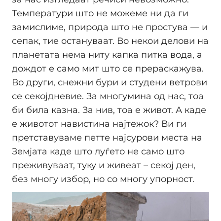
Температури што не можеме ни да ги
замислиме, природа што не простува — и
сепак, тие остануваат. Во некои делови на
планетата нема ниту капка питка вода, а
дождот е само мит што се прераскажува.
Во други, снежни бури и студени ветрови
се секојдневие. За многумина од нас, тоа
би била казна. За нив, тоа е живот. А каде
е животот навистина најтежок? Ви ги
претставуваме петте најсурови места на
Земјата каде што луѓето не само што
преживуваат, туку и живеат – секој ден,
без многу избор, но со многу упорност.