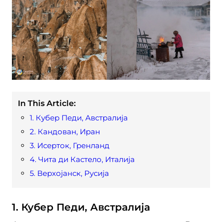
In This Article:
1. Кубер Педи, Австралија
2. Кандован, Иран
3. Исерток, Гренланд
4. Чита ди Кастело, Италија
5. Верхојанск, Русија
1. Кубер Педи, Австралија