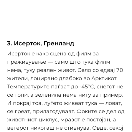
3. Исерток, Гренланд
Исерток е како сцена од филм за
преживување — само што тука филм
нема, туку реален живот. Село со едвај 70
жители, лоцирано длабоко во Арктикот.
Температурите паѓаат до -45°C, снегот не
се топи, а зеленила нема ниту за пример.
И покрај тоа, луѓето живеат тука — ловат,
се греат, прилагодуваат. Фоките се дел од
животниот циклус, мразот е постојан, а
ветерот никогаш не стивнува. Овде, секој