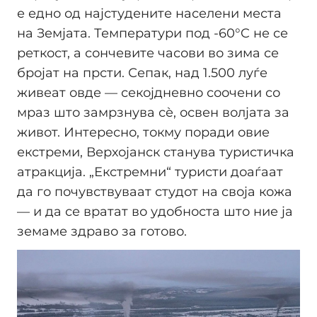
е едно од најстудените населени места
на Земјата. Температури под -60°C не се
реткост, а сончевите часови во зима се
бројат на прсти. Сепак, над 1.500 луѓе
живеат овде — секојдневно соочени со
мраз што замрзнува сè, освен волјата за
живот. Интересно, токму поради овие
екстреми, Верхојанск станува туристичка
атракција. „Екстремни“ туристи доаѓаат
да го почувствуваат студот на своја кожа
— и да се вратат во удобноста што ние ја
земаме здраво за готово.