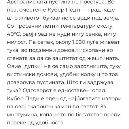
Австралиската пустина не простува. Во
неа, сместен е Кубер Педи — град каде
што животот буквално се води под земја.
Со просечни летни температури околу
40°C, овој град не нуди ниту сенка, ниту
милост. Па сепак, околу 1.500 луѓе живеат
тука, во подземни домови ископани во
стената за да се заштитат од жештината.
Овие „дупки“ не се само засолништа, туку
вистински домови, удобни колку што тоа
дозволува пустината. Што ги задржува
тука? Одговорот е едноставен: опал.
Кубер Педи е еден од најбогатите извори
на овој скапоцен камен во светот. За
многумина, копањето по богатство вреди
повеќе од удобноста.