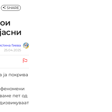
SHARE
кои
јасни
стина Гиева
25.04.2025
 ја покрива
и феномени
ваме пет од
едизвикуваат