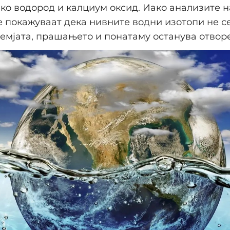
ко водород и калциум оксид. Иако анализите н
 покажуваат дека нивните водни изотопи не с
Земјата, прашањето и понатаму останува отвор