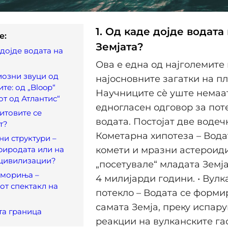
1. Од каде дојде водата
e:
Земјата?
 дојде водата на
Ова е една од најголемите 
иозни звуци од
најосновните загатки на пл
те: од „Bloop“
Научниците сè уште немаа
от од Атлантис“
едногласен одговор за пот
китовите се
водата. Постојат две водечк
т?
Кометарна хипотеза – Вода
ни структури –
риродата или на
комети и мразни астероиди
 цивилизации?
„посетувале“ младата Земј
 мориња –
4 милијарди години. • Вулк
от спектакл на
потекло – Водата се форми
самата Земја, преку испар
та граница
реакции на вулканските га