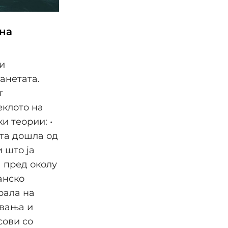
 на
и
анетата.
т
еклото на
и теории: •
та дошла од
 што ја
а пред околу
анско
рала на
увања и
сови со