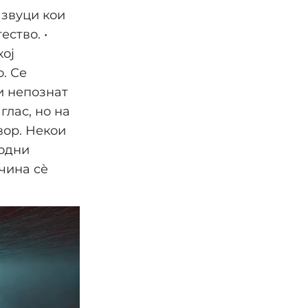
звуци кои
ство. •
кој
. Се
и непознат
 глас, но на
вор. Некои
водни
чина сè