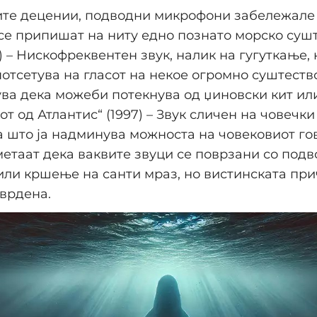
ите децении, подводни микрофони забележале 
се припишат на ниту едно познато морско суште
1) – Нискофреквентен звук, налик на гугуткање, 
отсетува на гласот на некое огромно суштество
ва дека можеби потекнува од џиновски кит ил
кот од Атлантис“ (1997) – Звук сличен на човечки
 што ја надминува можноста на човековиот го
етаат дека ваквите звуци се поврзани со под
или кршење на санти мраз, но вистинската при
тврдена.