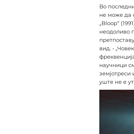
Во последн
не може да 
„Bloop“ (199
неодоливо п
претпоставу
вид. • „Чове
фреквенција
научници см
земјотреси 
уште не е у