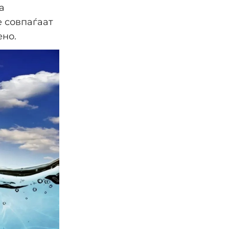
а
е совпаѓаат
ено.