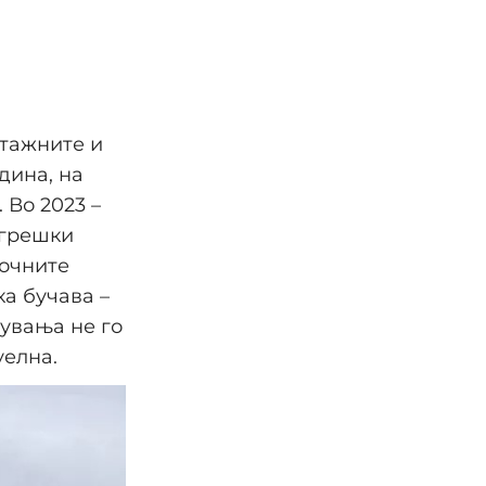
јтажните и
дина, на
 Во 2023 –
 грешки
зочните
ка бучава –
нувања не го
уелна.