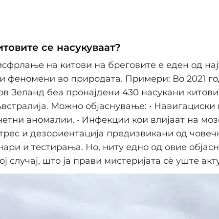
итовите се насукуваат?
сфрлање на китови на бреговите е еден од на
и феномени во природата. Примери: Во 2021 го
ов Зеланд беа пронајдени 430 насукани китови.
Австралија. Можно објаснување: • Навигациски
етни аномалии. • Инфекции кои влијаат на мо
Стрес и дезориентација предизвикани од човеч
нари и тестирања. Но, ниту едно од овие објас
ј случај, што ја прави мистеријата сè уште акт