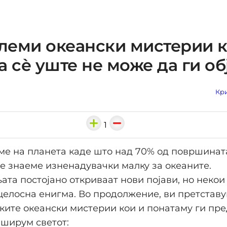
олеми океански мистерии 
а сè уште не може да ги об
Кри
1
е на планета каде што над 70% од површината
те знаеме изненадувачки малку за океаните.
та постојано откриваат нови појави, но неко
целосна енигма. Во продолжение, ви претставу
ките океански мистерии кои и понатаму ги пр
ширум светот: