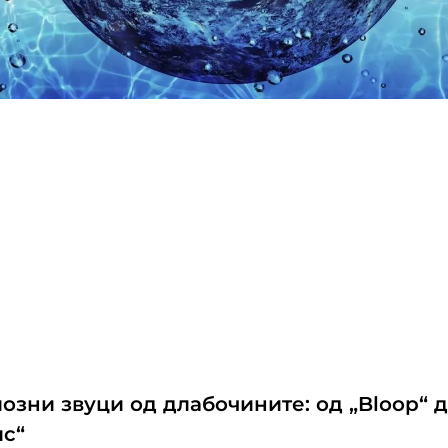
озни звуци од длабочините: од „Bloop“ д
ис“