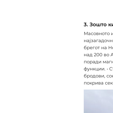
3. Зошто к
Масовното и
најзагадочн
брегот на Н
над 200 во 
поради магн
функции. • 
бродови, со
покрива секо