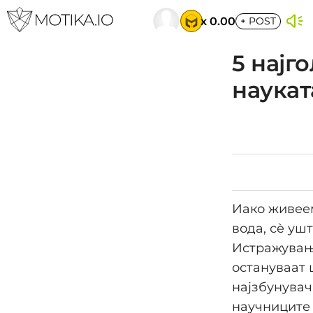
x 0.00
+
POST
5 најг
наукат
Иако живеем
вода, сè уш
Истражувања
остануваат 
најзбунувач
научниците 