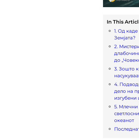
In This Articl
1. Од каде
Земјата?
2. Мистер
длабочини
до „Човек
3. Зошто 
насукуваа
4. Подвод
дело на п
изгубени
5. Млечни
светлосни
океанот
Последна