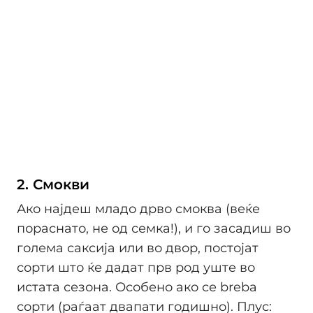
2. Смокви
Ако најдеш младо дрво смоква (веќе
пораснато, не од семка!), и го засадиш во
голема саксија или во двор, постојат
сорти што ќе дадат прв род уште во
истата сезона. Особено ако се breba
сорти (раѓаат двапати годишно). Плус: