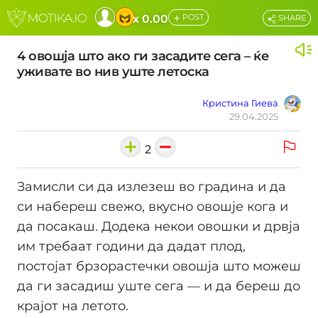
+
x 0.00
POST
SHARE
4 овошја што ако ги засадите сега – ќе
уживате во нив уште летоска
Кристина Гиева
29.04.2025
2
Замисли си да излезеш во градина и да
си набереш свежо, вкусно овошје кога и
да посакаш. Додека некои овошки и дрвја
им требаат години да дадат плод,
постојат брзорастечки овошја што можеш
да ги засадиш уште сега — и да береш до
крајот на летото.