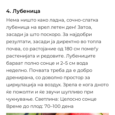
4. Лубеница
Нема ништо како ладна, сочно-слатка
лубеница на врел летен ден! Затоа,
засади ја што поскоро. За најдобри
резултати, засади ја директно во топла
почва, со растојание од 180 см помеѓу
растенијата и редовите. Лубениците
бараат полно сонце и 2–5 см вода
неделно. Почвата треба да е добро
дренирана, со доволно простор за
циркулација на воздух. Зрела е кога дното
ќе пожолти и ќе звучи шупливо при
чукнување. Светлина: Целосно сонце
Време до плод: 70–100 дена