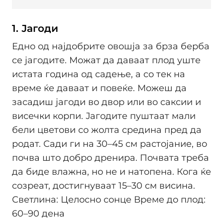
1. Јагоди
Едно од најдобрите овошја за брза берба
се јагодите. Можат да даваат плод уште
истата година од садење, а со тек на
време ќе даваат и повеќе. Можеш да
засадиш јагоди во двор или во саксии и
висечки корпи. Јагодите пуштаат мали
бели цветови со жолта средина пред да
родат. Сади ги на 30–45 см растојание, во
почва што добро дренира. Почвата треба
да биде влажна, но не и натопена. Кога ќе
созреат, достигнуваат 15–30 см висина.
Светлина: Целосно сонце Време до плод:
60–90 дена