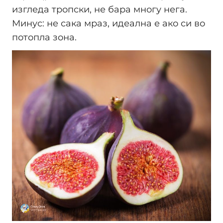
изгледа тропски, не бара многу нега.
Минус: не сака мраз, идеална е ако си во
потопла зона.