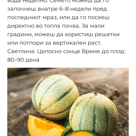
вода неделно. Семето можеш да го
започнеш внатре 6–8 недели пред
последниот мраз, или да го посееш
директно во топла почва. За мали
градини, можеш да користиш решетки
или потпори за вертикален раст.
Светлина: Целосно сонце Време до плод:
80–90 дена