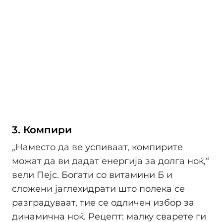
3. Компири
„Наместо да ве успиваат, компирите
можат да ви дадат енергија за долга ноќ,“
вели Пејс. Богати со витамини Б и
сложени јаглехидрати што полека се
разградуваат, тие се одличен избор за
динамична ноќ. Рецепт: малку сварете ги