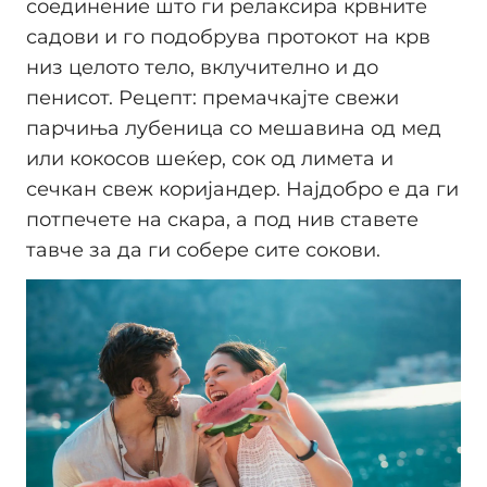
соединение што ги релаксира крвните
садови и го подобрува протокот на крв
низ целото тело, вклучително и до
пенисот. Рецепт: премачкајте свежи
парчиња лубеница со мешавина од мед
или кокосов шеќер, сок од лимета и
сечкан свеж коријандер. Најдобро е да ги
потпечете на скара, а под нив ставете
тавче за да ги собере сите сокови.