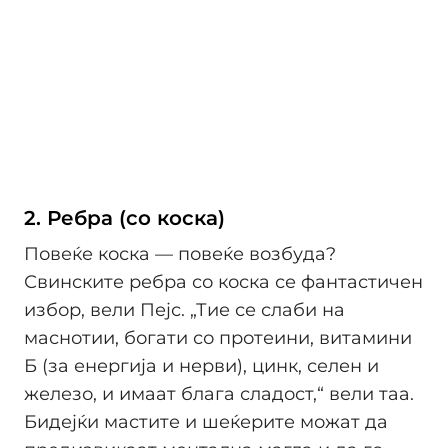
2. Ребра (со коска)
Повеќе коска — повеќе возбуда?
Свинските ребра со коска се фантастичен
избор, вели Пејс. „Тие се слаби на
маснотии, богати со протеини, витамини
Б (за енергија и нерви), цинк, селен и
железо, и имаат блага сладост,“ вели таа.
Бидејќи мастите и шеќерите можат да