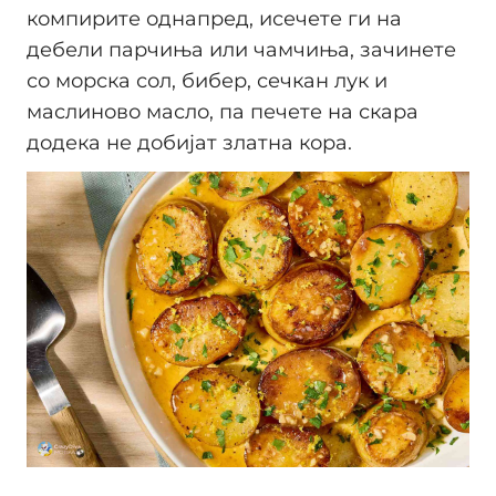
компирите однапред, исечете ги на
дебели парчиња или чамчиња, зачинете
со морска сол, бибер, сечкан лук и
маслиново масло, па печете на скара
додека не добијат златна кора.