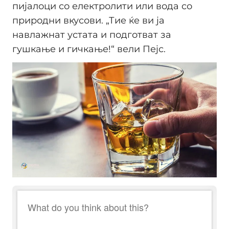
пијалоци со електролити или вода со
природни вкусови. „Тие ќе ви ја
навлажнат устата и подготват за
гушкање и гичкање!“ вели Пејс.