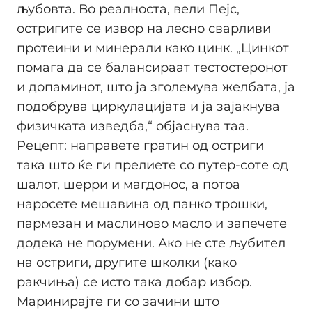
љубовта. Во реалноста, вели Пејс,
остригите се извор на лесно сварливи
протеини и минерали како цинк. „Цинкот
помага да се балансираат тестостеронот
и допаминот, што ја зголемува желбата, ја
подобрува циркулацијата и ја зајакнува
физичката изведба,“ објаснува таа.
Рецепт: направете гратин од остриги
така што ќе ги прелиете со путер-соте од
шалот, шерри и магдонос, а потоа
наросете мешавина од панко трошки,
пармезан и маслиново масло и запечете
додека не порумени. Ако не сте љубител
на остриги, другите школки (како
ракчиња) се исто така добар избор.
Маринирајте ги со зачини што