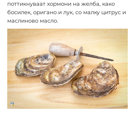
поттикнуваат хормони на желба, како
босилек, оригано и лук, со малку цитрус и
маслиново масло.