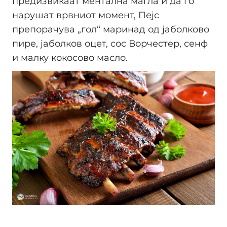
предизвикаат ментална магла и да го
нарушат врвниот момент, Пејс
препорачува „гол“ маринад од јаболково
пире, јаболков оцет, сос Ворчестер, сенф
и малку кокосово масло.