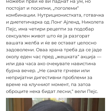
можеби први ќе ви паднат на ум, но
постојат и посилни, „поголеми“
комбинации. Нутриционистката, готвачка
и диететичарка од Лонг Ајленд, Николета
Пејс, има четири рецепти за подобар
сексуален живот што ќе ја разгорат
вашата желба и ќе ве остават целосно
задоволени. Оваа храна треба да се јаде
околу еден час пред „жешката“ акција —
или два часа ако очекувате навистина
бурна вечер. „Не сакате грчеви или
непријатни дигестивни проблеми за
време на клучниот момент, па затоа
оброците нека бидат лесни,“ вели Пејс.