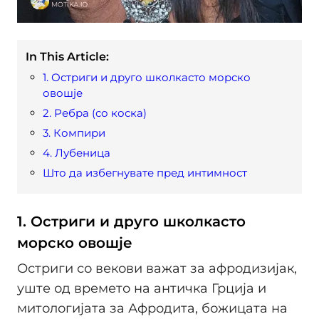
In This Article:
1. Остриги и друго школкасто морско
овошје
2. Ребра (со коска)
3. Компири
4. Лубеница
Што да избегнувате пред интимност
1. Остриги и друго школкасто
морско овошје
Остриги со векови важат за афродизијак,
уште од времето на античка Грција и
митологијата за Афродита, божицата на