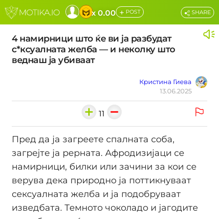
+
x 0.00
POST
SHARE
4 намирници што ќе ви ја разбудат
с*ксуалната желба — и неколку што
веднаш ја убиваат
Кристина Гиева
13.06.2025
11
Пред да ја загреете спалната соба,
загрејте ја рерната. Афродизијаци се
намирници, билки или зачини за кои се
верува дека природно ја поттикнуваат
сексуалната желба и ја подобруваат
изведбата. Темното чоколадо и јагодите