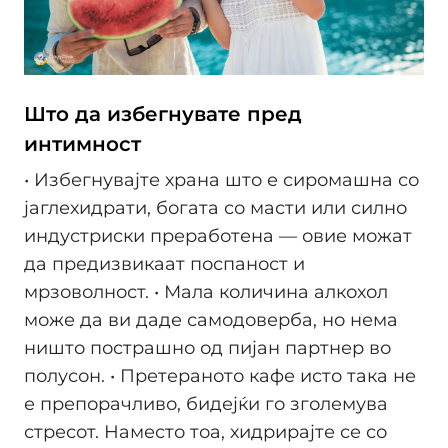
Што да избегнувате пред
интимност
• Избегнувајте храна што е сиромашна со
јаглехидрати, богата со масти или силно
индустриски преработена — овие можат
да предизвикаат поспаност и
мрзоволност. • Мала количина алкохол
може да ви даде самодоверба, но нема
ништо пострашно од пијан партнер во
полусон. • Претераното кафе исто така не
е препорачливо, бидејќи го зголемува
стресот. Наместо тоа, хидрирајте се со