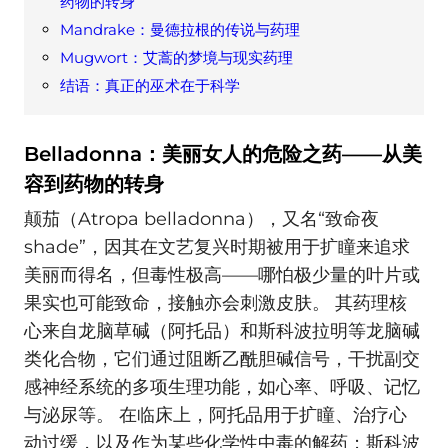
药物的转身
Mandrake：曼德拉根的传说与药理
Mugwort：艾蒿的梦境与现实药理
结语：真正的巫术在于科学
Belladonna：美丽女人的危险之药——从美
容到药物的转身
颠茄（Atropa belladonna），又名“致命夜
shade”，因其在文艺复兴时期被用于扩瞳来追求
美丽而得名，但毒性极高——哪怕极少量的叶片或
果实也可能致命，接触亦会刺激皮肤。 其药理核
心来自龙脑草碱（阿托品）和斯科波拉明等龙脑碱
类化合物，它们通过阻断乙酰胆碱信号，干扰副交
感神经系统的多项生理功能，如心率、呼吸、记忆
与泌尿等。 在临床上，阿托品用于扩瞳、治疗心
动过缓，以及作为某些化学性中毒的解药；斯科波