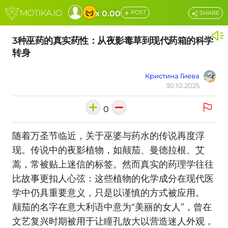
+
x 0.00
POST
SHARE
3种巫药的真实药性：从夜影毒草到现代药箱的科学
转身
Кристина Гиева
30.10.2025
0
随着万圣节临近，关于巫婆与药水的传说再度浮
现。传说中的夜影植物，如颠茄、曼德拉根、艾
蒿，常被贴上迷信的标签。然而真实的药理学往往
比故事更扣人心弦：这些植物的化学成分在现代医
学中仍具重要意义，只是以谨慎的方式被应用。
颠茄的名字在意大利语中意为“美丽的女人”，曾在
文艺复兴时期被用于让瞳孔放大以营造迷人外观，