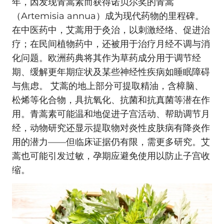
年，因发现青蒿素而获得诺贝尔奖的青蒿
（Artemisia annua）成为现代药物的里程碑。
在中医药中，艾蒿用于灸治，以刺激经络、促进治
疗；在民间植物药中，还被用于治疗月经不调与消
化问题。欧洲药典将其作为草药成分用于调节经
期、缓解更年期症状及某些神经性疾病如睡眠障碍
与焦虑。 艾蒿的地上部分可提取精油，含樟脑、
松烯等化合物，具抗氧化、抗菌和抗真菌等潜在作
用。青蒿素可能温和地促进子宫活动、帮助调节月
经，动物研究还显示提取物对炎性皮肤病有降炎作
用的潜力——但临床证据仍有限，需更多研究。艾
蒿也可能引发过敏，孕期应避免使用以防止子宫收
缩。