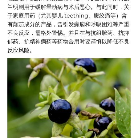
兰明则用于缓解晕动病与术后恶心。与此同时，关
于家庭用药（尤其婴儿 teething、腹绞痛等）含
有颠茄成分的产品，曾引发癫痫和呼吸困难等严重
不良反应，需格外警惕。并且在与抗组胺药、抗抑
郁药、抗精神病药等药物合用时要谨慎以降低不良
反应风险。