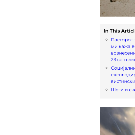
In This Articl
Пасторот 
ми кажа в
вознесени
23 септем
Социјалн
експлодир
вистински
Шеги и с