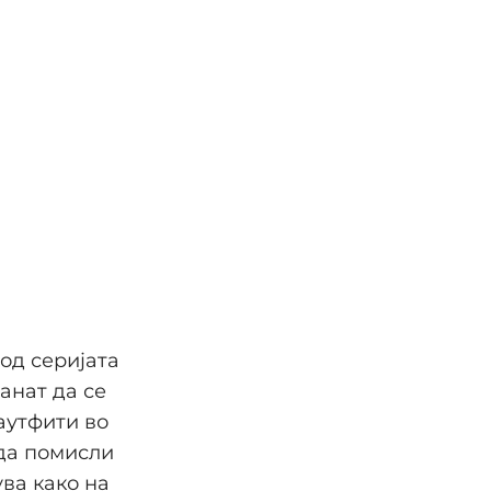
 од серијата
анат да се
 аутфити во
 да помисли
ува како на