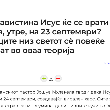
авистина Исус ќе се врати
а, утре, на 23 септември?
ите низ светот сѐ повеќе
ат во оваа теорија
Кри
25
нскиот пастор Јошуа Мхлакела тврди дека Ису
 и 24 септември, создавајќи вирален хаос. Сите
от страв кај многумина: дали нивните кучиња ќе