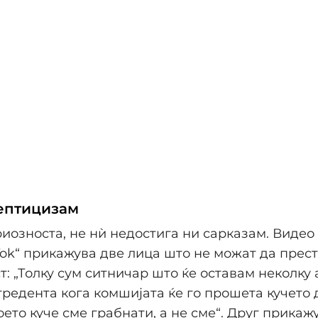
ептицизам
риозноста, не нѝ недостига ни сарказам. Видео
Tok“ прикажува две лица што не можат да прест
ст: „Толку сум ситничар што ќе оставам неколку
утредента кога комшијата ќе го прошета кучето
оето куче сме грабнати, а не сме“. Друг прикаж