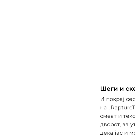
Шеги и ск
И покрај се
на „Rapture
смеат и тек
дворот, за 
дека јас и м