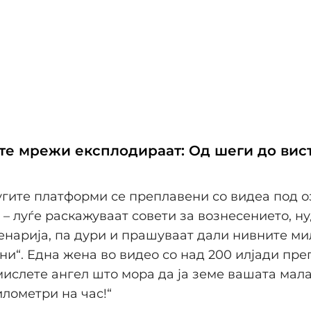
те мрежи експлодираат: Од шеги до вис
угите платформи се преплавени со видеа под о
“ – луѓе раскажуваат совети за вознесението, н
енарија, па дури и прашуваат дали нивните м
ни“. Една жена во видео со над 200 илјади пре
мислете ангел што мора да ја земе вашата мала
илометри на час!“