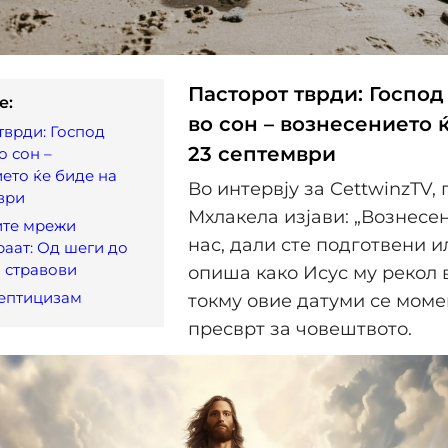
Пасторот тврди: Господ
e:
во сон – вознесението 
тврди: Господ
23 септември
о сон –
ето ќе биде на
Во интервју за CettwinzTV,
ври
Мхлакела изјави: „Вознесе
ите мрежи
нас, дали сте подготвени ил
аат: Од шеги до
 стравови
опиша како Исус му рекол 
кептицизам
токму овие датуми се моме
пресврт за човештвото.