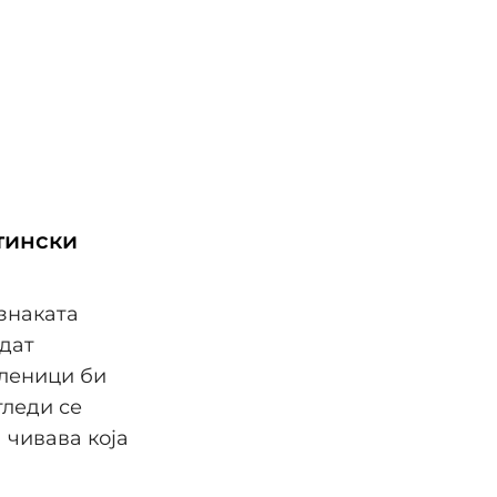
тински
знаката
удат
иленици би
гледи се
 чивава која