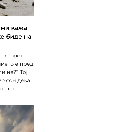
 ми кажа
ќе биде на
 пасторот
нието е пред
и не?“ Тој
во сон дека
нтот на