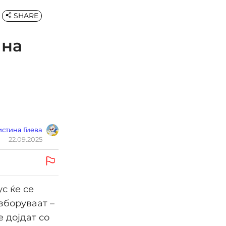
SHARE
 на
стина Гиева
22.09.2025
с ќе се
 зборуваат –
 дојдат со