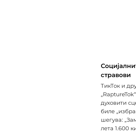
Социјални
стравови
ТикТок и др
„RaptureTok
духовити сц
биле „избра
шегува: „За
лета 1.600 к