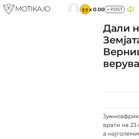
x 0.00
+
POST
Дали н
Земјат
Верниц
верува
Јужноафрика
врати на 23
а најголеми