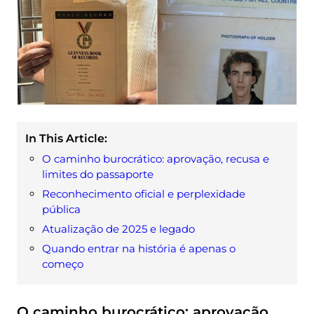
In This Article:
O caminho burocrático: aprovação, recusa e
limites do passaporte
Reconhecimento oficial e perplexidade
pública
Atualização de 2025 e legado
Quando entrar na história é apenas o
começo
O caminho burocrático: aprovação,