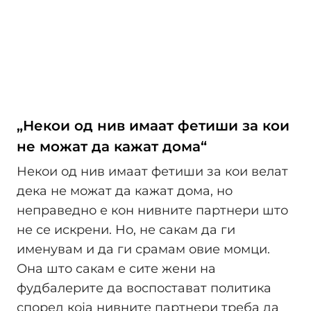
„Некои од нив имаат фетиши за кои
не можат да кажат дома“
Некои од нив имаат фетиши за кои велат
дека не можат да кажат дома, но
неправедно е кон нивните партнери што
не се искрени. Но, не сакам да ги
именувам и да ги срамам овие момци.
Она што сакам е сите жени на
фудбалерите да воспостават политика
според која нивните партнери треба да