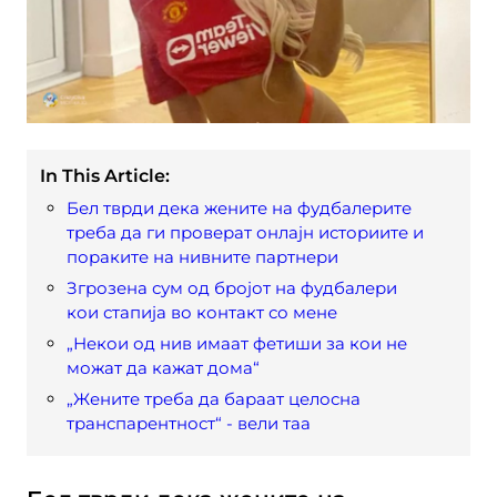
In This Article:
Бел тврди дека жените на фудбалерите
треба да ги проверат онлајн историите и
пораките на нивните партнери
Згрозена сум од бројот на фудбалери
кои стапија во контакт со мене
„Некои од нив имаат фетиши за кои не
можат да кажат дома“
„Жените треба да бараат целосна
транспарентност“ - вели таа