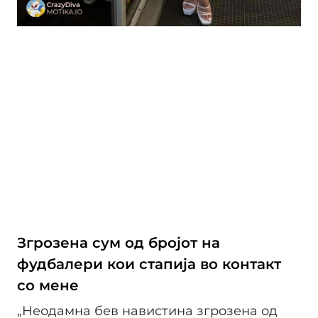
Згрозена сум од бројот на
фудбалери кои стапија во контакт
со мене
„Неодамна бев навистина згрозена од