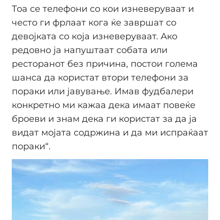
Тоа се телефони со кои изневеруваат и
често ги фрлаат кога ќе завршат со
девојката со која изневеруваат. Ако
редовно ја напуштаат собата или
ресторанот без причина, постои голема
шанса да користат втори телефони за
пораки или јавување. Имав фудбалери
конкретно ми кажаа дека имаат повеќе
броеви и знам дека ги користат за да ја
видат мојата содржина и да ми испраќаат
пораки“.