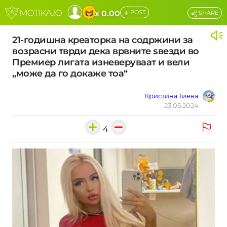
+
x 0.00
POST
SHARE
21-годишна креаторка на содржини за
возрасни тврди дека врвните ѕвезди во
Премиер лигата изневеруваат и вели
„може да го докаже тоа“
Кристина Гиева
23.05.2024
4