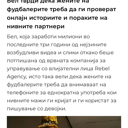
Бел тврди дека жените на
фудбалерите треба да ги проверат
онлајн историите и пораките на
нивните партнери
Бел, која заработи милиони во
последните три години од нејзините
возбудливи видеа и слики откако беше
потпишана од врвната компанија за
управување со влијателни лица Rebel
Agency, исто така вели дека жените на
фудбалерите треба да внимаваат на
телефоните за еднократна употреба кои
нивните мажи ги кријат и ги користат за
пишување со девојки.