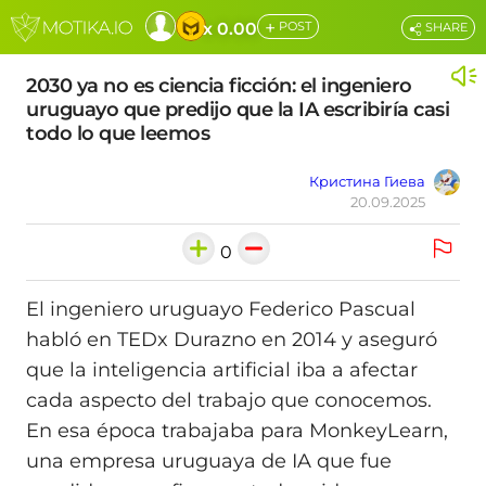
+
x 0.00
POST
SHARE
2030 ya no es ciencia ficción: el ingeniero
uruguayo que predijo que la IA escribiría casi
todo lo que leemos
Кристина Гиева
20.09.2025
0
El ingeniero uruguayo Federico Pascual
habló en TEDx Durazno en 2014 y aseguró
que la inteligencia artificial iba a afectar
cada aspecto del trabajo que conocemos.
En esa época trabajaba para MonkeyLearn,
una empresa uruguaya de IA que fue