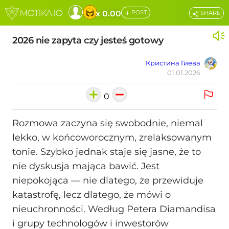
+
x 0.00
POST
SHARE
2026 nie zapyta czy jesteś gotowy
Кристина Гиева
01.01.2026
0
Rozmowa zaczyna się swobodnie, niemal
lekko, w końcoworocznym, zrelaksowanym
tonie. Szybko jednak staje się jasne, że to
nie dyskusja mająca bawić. Jest
niepokojąca — nie dlatego, że przewiduje
katastrofę, lecz dlatego, że mówi o
nieuchronności. Według Petera Diamandisa
i grupy technologów i inwestorów