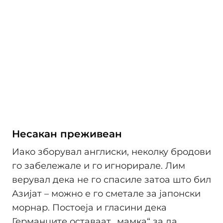
Несакан преживеан
Иако зборувал англиски, неколку бродови
го забележале и го игнорирале. Лим
верувал дека не го спасиле затоа што бил
Азијат – можно е го сметале за јапонски
морнар. Постоеја и гласини дека
Германците оставаат „мамка“ за да