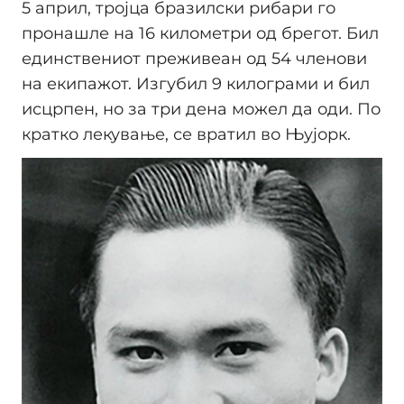
5 април, тројца бразилски рибари го
пронашле на 16 километри од брегот. Бил
единствениот преживеан од 54 членови
на екипажот. Изгубил 9 килограми и бил
исцрпен, но за три дена можел да оди. По
кратко лекување, се вратил во Њујорк.