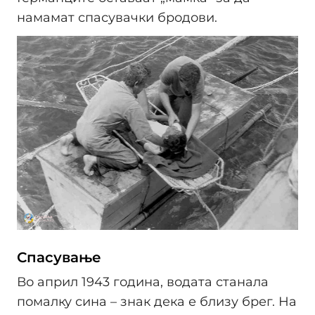
намамат спасувачки бродови.
Спасување
Во април 1943 година, водата станала
помалку сина – знак дека е близу брег. На