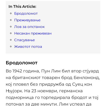
In This Article:
Бродоломот
Преживување
Лов за опстанок
Несакан преживеан
Спасување
Животот потоа
Бродоломот
Во 1942 година, Пун Лим бил втор стјуард
на британскиот товарен брод Бенломонд,
кој пловел без придружба од Суец кон
Њујорк. На 23 ноември, германска
подморница го торпедирала бродот и тој
потонал за две минути. Лим успеал да