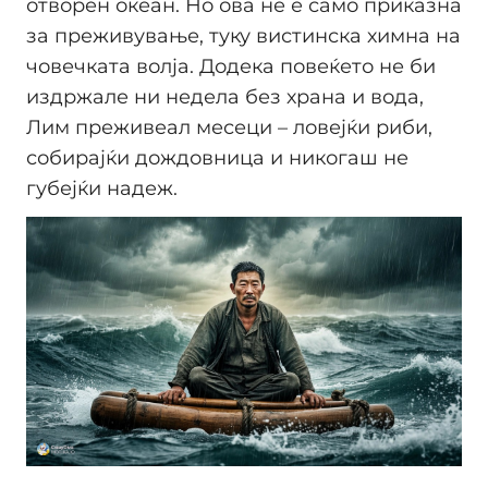
отворен океан. Но ова не е само приказна
за преживување, туку вистинска химна на
човечката волја. Додека повеќето не би
издржале ни недела без храна и вода,
Лим преживеал месеци – ловејќи риби,
собирајќи дождовница и никогаш не
губејќи надеж.