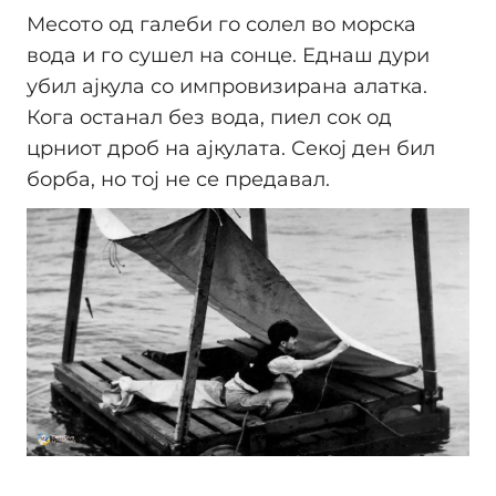
Месото од галеби го солел во морска
вода и го сушел на сонце. Еднаш дури
убил ајкула со импровизирана алатка.
Кога останал без вода, пиел сок од
црниот дроб на ајкулата. Секој ден бил
борба, но тој не се предавал.