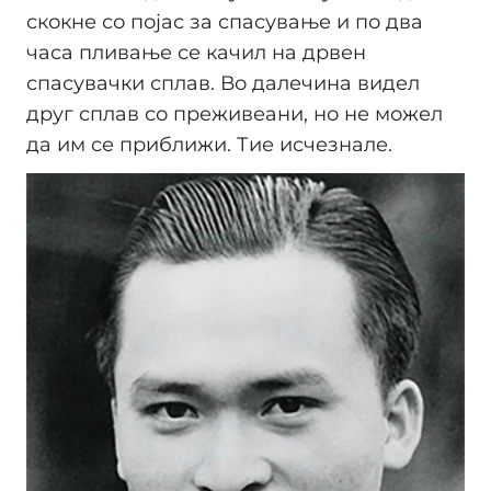
скокне со појас за спасување и по два
часа пливање се качил на дрвен
спасувачки сплав. Во далечина видел
друг сплав со преживеани, но не можел
да им се приближи. Тие исчезнале.