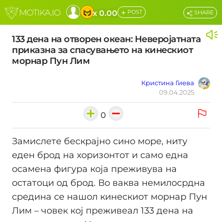
+
x 0.00
POST
SHARE
133 дена на отворен океан: Неверојатната
приказна за спасувањето на кинескиот
морнар Пун Лим
Кристина Гиева
09.04.2025
0
Замислете бескрајно сино море, ниту
еден брод на хоризонтот и само една
осамена фигура која преживува на
остатоци од брод. Во ваква немилосрдна
средина се нашол кинескиот морнар Пун
Лим – човек кој преживеал 133 дена на