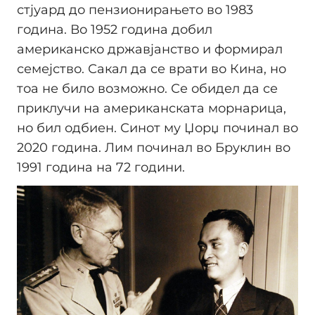
стјуард до пензионирањето во 1983
година. Во 1952 година добил
американско државјанство и формирал
семејство. Сакал да се врати во Кина, но
тоа не било возможно. Се обидел да се
приклучи на американската морнарица,
но бил одбиен. Синот му Џорџ починал во
2020 година. Лим починал во Бруклин во
1991 година на 72 години.