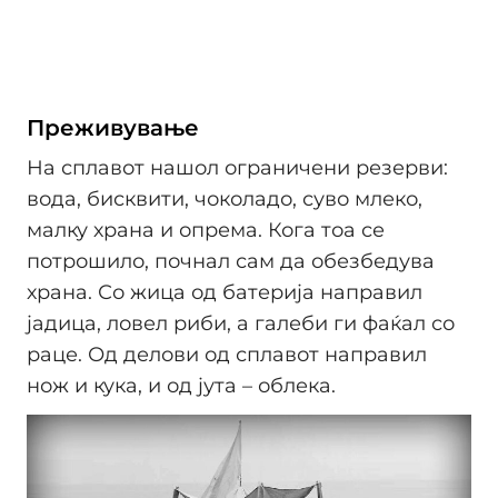
Преживување
На сплавот нашол ограничени резерви:
вода, бисквити, чоколадо, суво млеко,
малку храна и опрема. Кога тоа се
потрошило, почнал сам да обезбедува
храна. Со жица од батерија направил
јадица, ловел риби, а галеби ги фаќал со
раце. Од делови од сплавот направил
нож и кука, и од јута – облека.