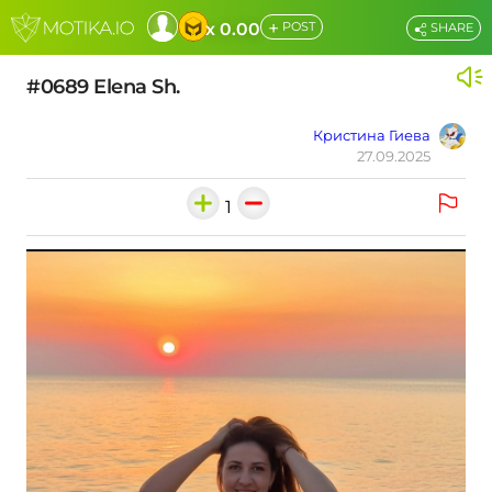
+
x 0.00
POST
SHARE
#0689 Elena Sh.
Кристина Гиева
27.09.2025
1