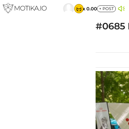
x 0.00
+
POST
#0685 