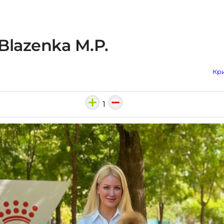
Blazenka M.P.
Кри
1