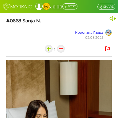
+
x 0.00
POST
SHARE
#0668 Sanja N.
Кристина Гиева
02.08.2025
1