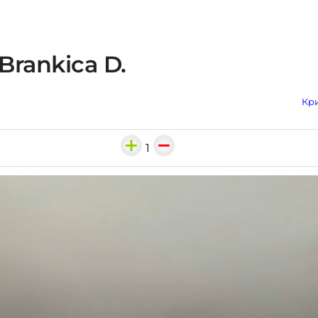
Brankica D.
Кри
1