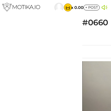
x 0.00
+
POST
#0660 