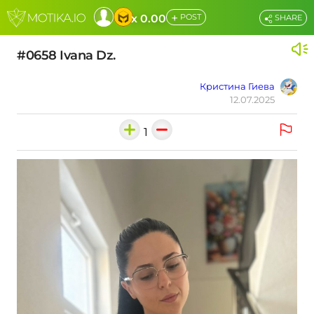
+
x 0.00
POST
SHARE
#0658 Ivana Dz.
Кристина Гиева
12.07.2025
1