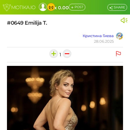
+
x 0.00
POST
SHARE
#0649 Emilija T.
Кристина Гиева
28.06.2025
1