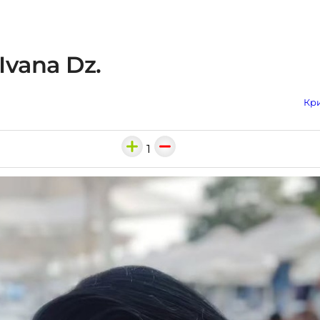
Ivana Dz.
Кри
1