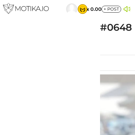
x 0.00
+
POST
#0648 