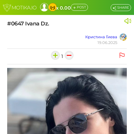
+
x 0.00
POST
SHARE
#0647 Ivana Dz.
Кристина Гиева
19.06.2025
1