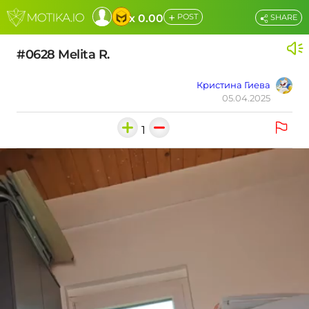
+
x 0.00
POST
SHARE
#0628 Melita R.
Кристина Гиева
05.04.2025
1