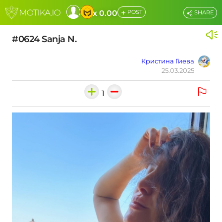
+
x 0.00
POST
SHARE
#0624 Sanja N.
Кристина Гиева
25.03.2025
1