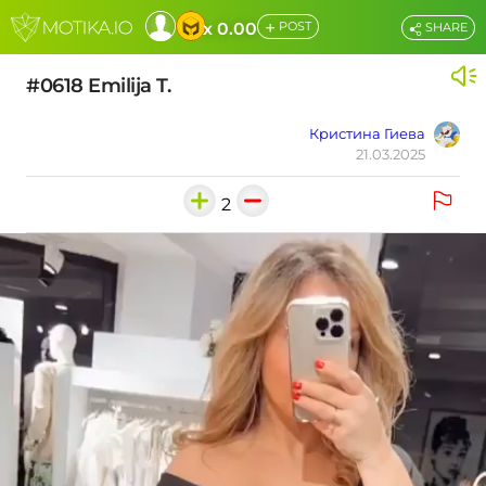
+
x 0.00
POST
SHARE
#0618 Emilija T.
Кристина Гиева
21.03.2025
2