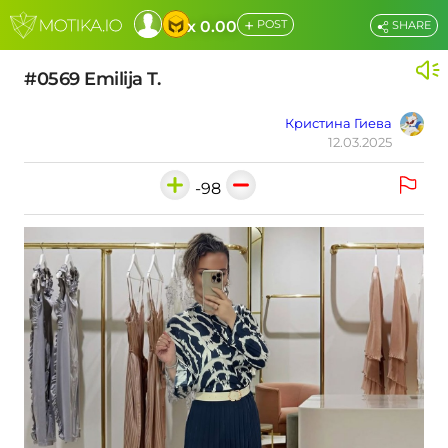
+
x 0.00
POST
SHARE
#0569 Emilija T.
Кристина Гиева
12.03.2025
-98