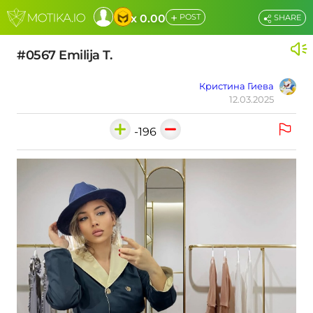
+
x 0.00
POST
SHARE
#0567 Emilija T.
Кристина Гиева
12.03.2025
-196