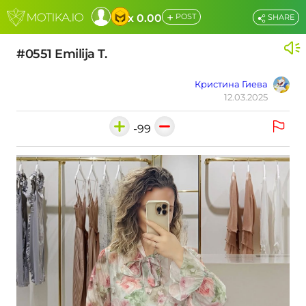
+
x 0.00
POST
SHARE
#0551 Emilija T.
Кристина Гиева
12.03.2025
-99