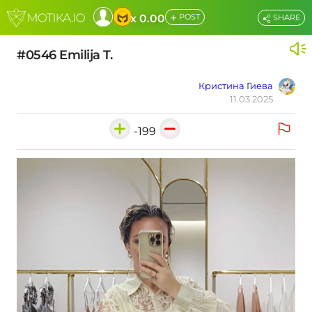
+
x 0.00
POST
SHARE
#0546 Emilija T.
Кристина Гиева
11.03.2025
-199